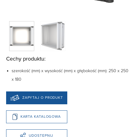
Cechy produktu:
szerokość (mm) x wysokość (mm) x głębokość (mm): 250 x 250
x 180
ZAPYTAJ O PRODUKT
KARTA KATALOGOWA
UDOSTĘPNIJ