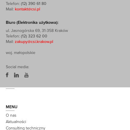
Telefon:
(12) 390 61 80
Mail:
kontakt@csi.pl
Biuro (Elektronika użytkowa):
ul. Jasnogórska 69, 31-358 Kraków
Telefon:
(12) 323 62 00
Mail:
zakupy@csi.krakow.pl
woj. małopolskie
Social media:
MENU
O nas
Aktualności
Consulting techniczny