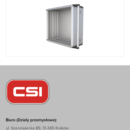
Biuro (Działy przemysłowe):
ul. Sosnowiecka 89, 31-345 Kraków