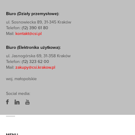
Biuro (Działy przemysłowe):
ul. Sosnowiecka 89, 31-345 Kraków
Telefon:
(12) 390 61 80
Mail:
kontakt@csi.pl
Biuro (Elektronika użytkowa):
ul. Jasnogórska 69, 31-358 Kraków
Telefon:
(12) 323 62 00
Mail:
zakupy@csi.krakow.pl
woj. małopolskie
Social media: