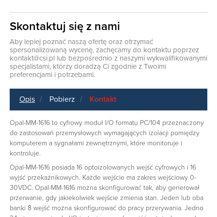
Skontaktuj się z nami
Aby lepiej poznać naszą ofertę oraz otrzymać
spersonalizowaną wycenę, zachęcamy do kontaktu poprzez
kontakt@csi.pl
lub bezpośrednio z naszymi wykwalifikowanymi
specjalistami, którzy doradzą Ci zgodnie z Twoimi
preferencjami i potrzebami.
Opis
Pobierz
Kontakt
Opal-MM-1616 to cyfrowy moduł I/O formatu PC/104 przeznaczony
do zastosowań przemysłowych wymagających izolacji pomiędzy
komputerem a sygnałami zewnętrznymi, które monitoruje i
kontroluje.
Opal-MM-1616 posiada 16 optoizolowanych wejść cyfrowych i 16
wyjść przekaźnikowych. Każde wejście ma zakres wejściowy 0-
30VDC. Opal-MM-1616 można skonfigurować tak, aby generował
przerwanie, gdy jakiekolwiek wejście zmienia stan. Jeden lub oba
banki 8 wejść można skonfigurować do pracy przerywania. Jedno