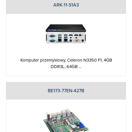
ARK-11-S1A3
Komputer przemysłowy, Celeron N3350 F1, 4GB
DDR3L, 64GB ...
BE173-77EN-427B