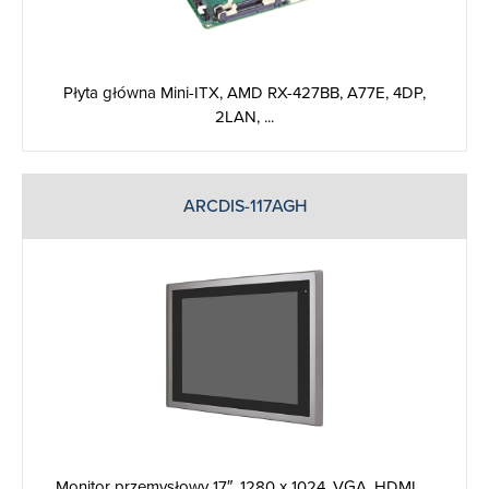
Płyta główna Mini-ITX, AMD RX-427BB, A77E, 4DP,
2LAN, ...
ARCDIS-117AGH
Monitor przemysłowy 17″, 1280 x 1024, VGA, HDMI, ...