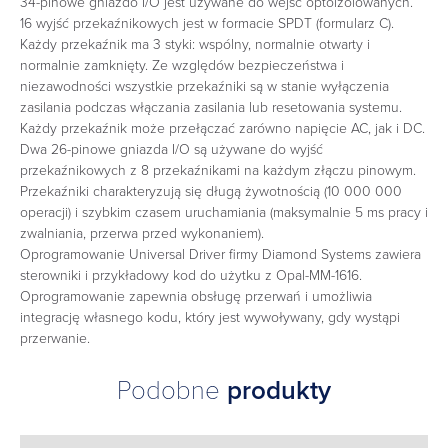
34-pinowe gniazdo I/O jest używane do wejść optoizolowanych.
16 wyjść przekaźnikowych jest w formacie SPDT (formularz C).
Każdy przekaźnik ma 3 styki: wspólny, normalnie otwarty i
normalnie zamknięty. Ze względów bezpieczeństwa i
niezawodności wszystkie przekaźniki są w stanie wyłączenia
zasilania podczas włączania zasilania lub resetowania systemu.
Każdy przekaźnik może przełączać zarówno napięcie AC, jak i DC.
Dwa 26-pinowe gniazda I/O są używane do wyjść
przekaźnikowych z 8 przekaźnikami na każdym złączu pinowym.
Przekaźniki charakteryzują się długą żywotnością (10 000 000
operacji) i szybkim czasem uruchamiania (maksymalnie 5 ms pracy i
zwalniania, przerwa przed wykonaniem).
Oprogramowanie Universal Driver firmy Diamond Systems zawiera
sterowniki i przykładowy kod do użytku z Opal-MM-1616.
Oprogramowanie zapewnia obsługę przerwań i umożliwia
integrację własnego kodu, który jest wywoływany, gdy wystąpi
przerwanie.
Podobne
produkty