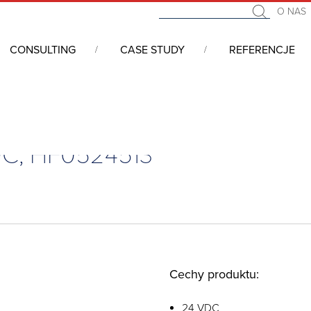
O NAS
CONSULTING
CASE STUDY
REFERENCJE
klimatycznych
/
Wentylatory
/
Filtrowane kratki wentylacyjne
/
Filtr
VDC, HF0524513
Cechy produktu:
24 VDC