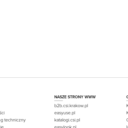
NASZE STRONY WWW
b2b.csi.krakow.pl
ści
easyuse.pl
ng techniczny
katalogi.csi.pl
je
easylook.pl