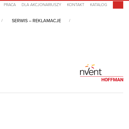
PRACA
DLA AKCJONARIUSZY
KONTAKT
KATALOG
SERWIS – REKLAMACJE
owany wentylator, 24 VDC, HF0524513