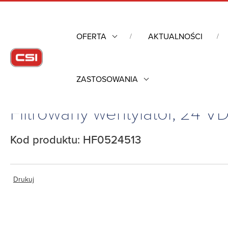
OFERTA
AKTUALNOŚCI
ZASTOSOWANIA
Strona główna
/
Obudowy przemysłowe
/
Kontrola warunków 
Filtrowany wentylator, 24 
Kod produktu: HF0524513
Drukuj