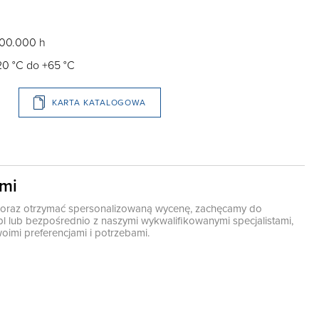
100.000 h
20 °C do +65 °C
KARTA KATALOGOWA
ami
ę oraz otrzymać spersonalizowaną wycenę, zachęcamy do
pl
lub bezpośrednio z naszymi wykwalifikowanymi specjalistami,
oimi preferencjami i potrzebami.