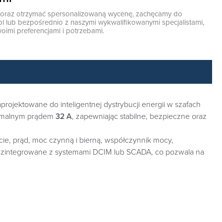
ę oraz otrzymać spersonalizowaną wycenę, zachęcamy do
pl
lub bezpośrednio z naszymi wykwalifikowanymi specjalistami,
oimi preferencjami i potrzebami.
ojektowane do inteligentnej dystrybucji energii w szafach
ymalnym prądem
32 A
, zapewniając stabilne, bezpieczne oraz
cie, prąd, moc czynną i bierną, współczynnik mocy,
i zintegrowane z systemami DCIM lub SCADA, co pozwala na