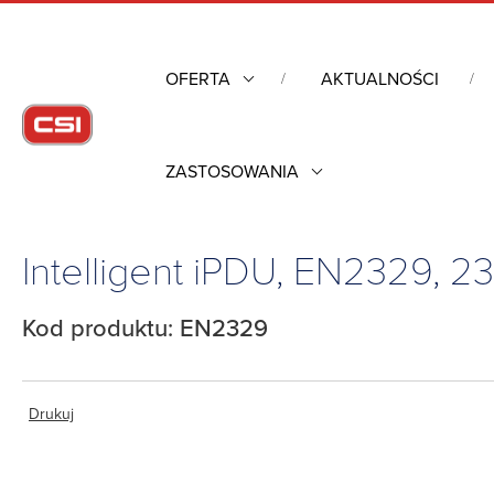
OFERTA
AKTUALNOŚCI
ZASTOSOWANIA
Strona główna
/
Obudowy przemysłowe
/
Listwy zasilające do
EN2329, 230 VAC, 1-PH, 32 A, EN2329
Intelligent iPDU, EN2329, 2
Kod produktu: EN2329
Drukuj