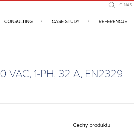
O NAS
CONSULTING
CASE STUDY
REFERENCJE
 szaf serwerowych i mechaniki 19''
/
Schroff - inteligentne zarzą
30 VAC, 1-PH, 32 A, EN2329
Cechy produktu: