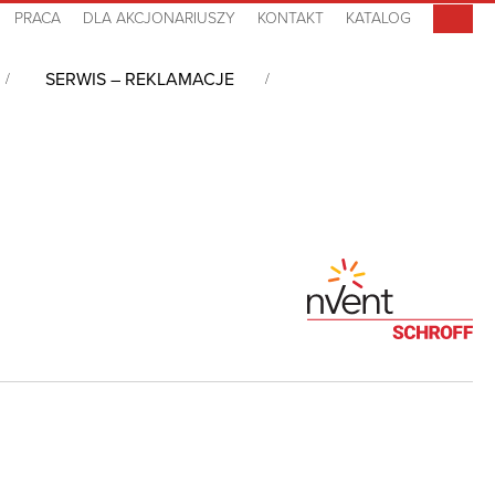
PRACA
DLA AKCJONARIUSZY
KONTAKT
KATALOG
SERWIS – REKLAMACJE
dzanie energią w nowoczesnym Data Center
/
Intelligent iPDU,