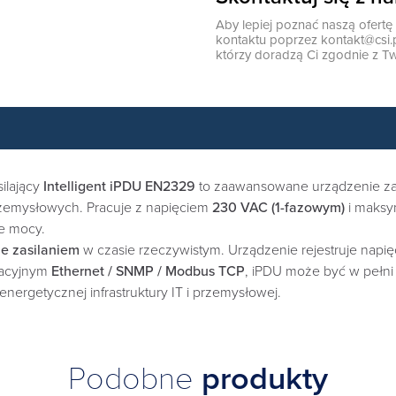
Aby lepiej poznać naszą ofert
kontaktu poprzez
kontakt@csi.
którzy doradzą Ci zgodnie z Tw
ilający
Intelligent iPDU EN2329
to zaawansowane urządzenie zapr
przemysłowych. Pracuje z napięciem
230 VAC (1-fazowym)
i maks
e mocy.
ie zasilaniem
w czasie rzeczywistym. Urządzenie rejestruje napię
ikacyjnym
Ethernet / SNMP / Modbus TCP
, iPDU może być w pełn
energetycznej infrastruktury IT i przemysłowej.
Podobne
produkty