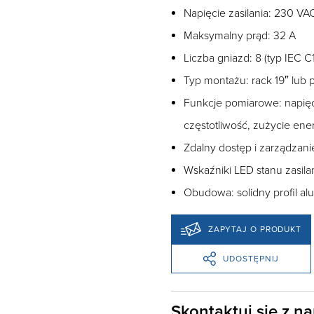
Napięcie zasilania: 230 VA
Maksymalny prąd: 32 A
Liczba gniazd: 8 (typ IEC C
Typ montażu: rack 19″ lub
Funkcje pomiarowe: napięc
częstotliwość, zużycie ener
Zdalny dostęp i zarządzan
Wskaźniki LED stanu zasilan
Obudowa: solidny profil a
ZAPYTAJ O PRODUKT
UDOSTĘPNIJ
Skontaktuj się z n