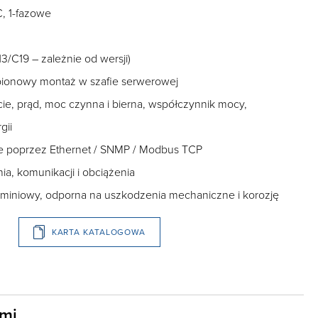
C, 1-fazowe
13/C19 – zależnie od wersji)
 pionowy montaż w szafie serwerowej
ie, prąd, moc czynna i bierna, współczynnik mocy,
gii
ie poprzez Ethernet / SNMP / Modbus TCP
ia, komunikacji i obciążenia
luminiowy, odporna na uszkodzenia mechaniczne i korozję
KARTA KATALOGOWA
ami