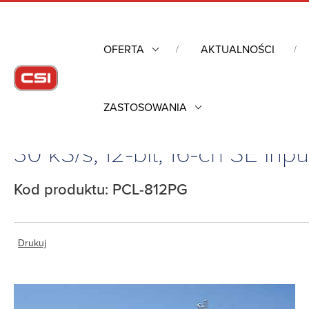
OFERTA
AKTUALNOŚCI
ZASTOSOWANIA
Strona główna
/
Komputery przemysłowe
/
Pozostałe
/
Moduły
30 kS/s, 12-bit, 16-ch SE Inp
Kod produktu: PCL-812PG
Drukuj