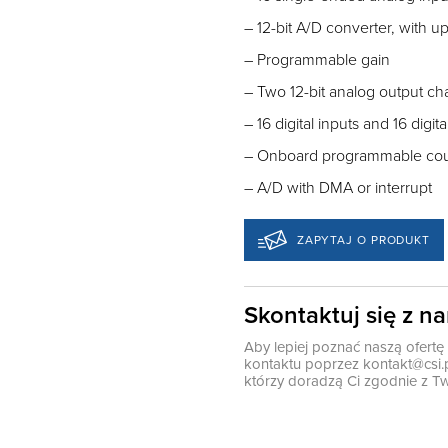
– 12-bit A/D converter, with u
– Programmable gain
– Two 12-bit analog output ch
– 16 digital inputs and 16 digit
– Onboard programmable cou
– A/D with DMA or interrupt
ZAPYTAJ O PRODUKT
Skontaktuj się z n
Aby lepiej poznać naszą ofert
kontaktu poprzez
kontakt@csi.
którzy doradzą Ci zgodnie z Tw