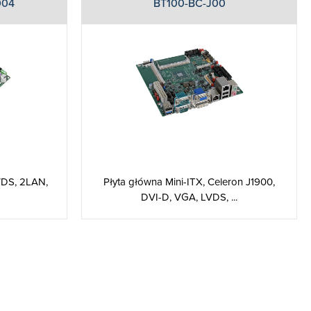
004
BT100-BC-J00
LVDS, 2LAN,
Płyta główna Mini-ITX, Celeron J1900,
DVI-D, VGA, LVDS, ...