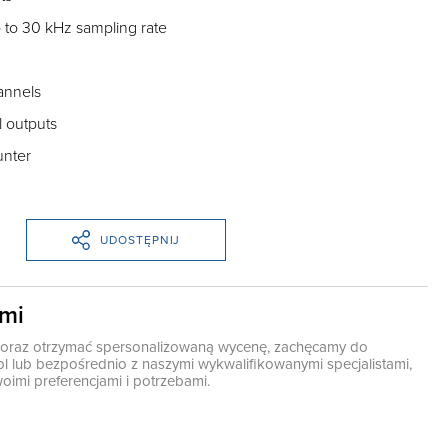
p to 30 kHz sampling rate
annels
al outputs
nter
UDOSTĘPNIJ
ami
ę oraz otrzymać spersonalizowaną wycenę, zachęcamy do
pl
lub bezpośrednio z naszymi wykwalifikowanymi specjalistami,
oimi preferencjami i potrzebami.