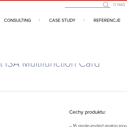
O NAS
CONSULTING
CASE STUDY
REFERENCJE
 I/O, Sterowniki APAX/ADAM, Konwertery
/
Karty PCI/ePCI/ISA
/
30
ut ISA Multifunction Card
Cechy produktu:
– 16 single-ended analog inpu