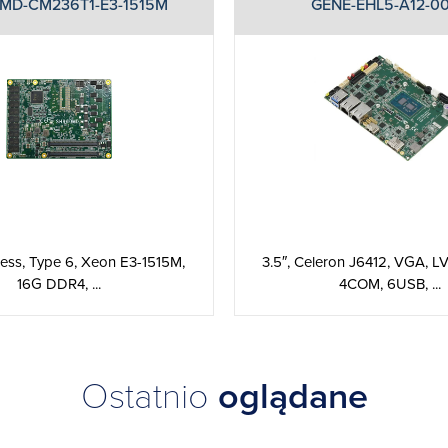
MD-CM236T1-E3-1515M
GENE-EHL5-A12-0
ss, Type 6, Xeon E3-1515M,
3.5″, Celeron J6412, VGA, 
16G DDR4, ...
4COM, 6USB, ...
Ostatnio
oglądane