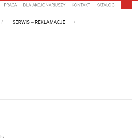
PRACA
DLA AKCJONARIUSZY
KONTAKT
KATALOG
SERWIS – REKLAMACJE
 kS/s, 12-bit, 16-ch SE Input ISA Multifunction Card
ts