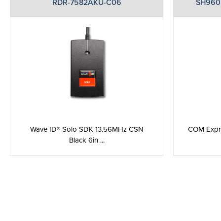
RDR-7582AKU-C06
SH960
Wave ID® Solo SDK 13.56MHz CSN
COM Expre
Black 6in ...