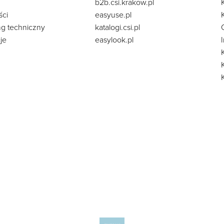
b2b.csi.krakow.pl
ści
easyuse.pl
ng techniczny
katalogi.csi.pl
je
easylook.pl