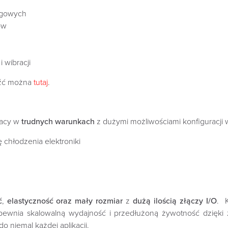
regowych
ów
 wibracji
eźć można
tutaj
.
acy w
trudnych warunkach
z dużymi możliwościami konfiguracji 
 chłodzenia elektroniki
ć
,
elastyczność oraz mały rozmiar
z
dużą ilością złączy I/O
.
zapewnia skalowalną wydajność i przedłużoną żywotność dzię
 niemal każdej aplikacji.