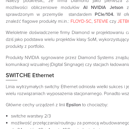
Należy podkreślić, że firma Diamond jako pierwsza z
możliwości obliczeniowe modułów
AI NVIDIA Jetson
sprawdzonym w przemyśle
standardem
PCIe/104.
W of
znaleźć flagowe produkty mi.in.:
FLOYD-SC
,
STEVIE
czy
JETB
Wieloletnie doświadczenie firmy Diamond w projektowaniu ca
dziś jako podstawa wielu projektów klasy SoM, wykorzystując
produkty z portfolio.
Produkty NVIDIA sygnowane przez Diamond Systems znajdują
komunikacji wizualnej (Digital Singnage) czy stacjach ładowani
SWITCHE Ethernet
Linia wytrzymałych switchy Ethernet odniosła wielki sukces 
wielu rozwiązaniach wyposażenia stacjonarnego. Ponadto ws
Główne cechy urządzeń z linii
Epsilon
to chociażby:
switche warstwy 2/3
możliwość przełączania/routingu za pomocą wbudowaneg