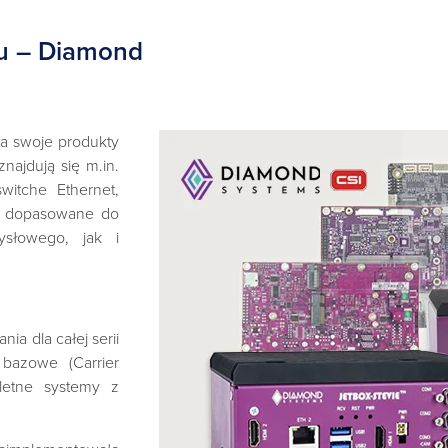
łu – Diamond
za swoje produkty
najdują się m.in.
witche Ethernet,
a, dopasowane do
ysłowego, jak i
ia dla całej serii
 bazowe (Carrier
letne systemy z