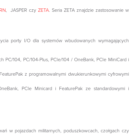
RN
, JASPER czy
ZETA
. Seria ZETA znajdzie zastosowanie w
użycia porty I/O dla systemów wbudowanych wymagających
h PC/104, PC/104-Plus, PCIe/104 / OneBank, PCIe MiniCard i
i FeaturePak z programowalnymi dwukierunkowymi cyfrowymi
OneBank, PCIe Minicard i FeaturePak ze standardowymi i
wań w pojazdach militarnych, poduszkowcach, czołgach czy