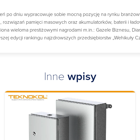
dzień po dniu wypracowuje sobie mocną pozycję na rynku branżo
ch, rozwiązań pamięci masowych oraz akumulatorków, baterii i ład
a wieloma prestiżowymi nagrodami m.in.: Gazele Biznesu, Diame
szej edycji rankingu najzdrowszych przedsiębiorstw „Wehikuły C
Inne
wpisy