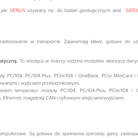
 jak:
VENUS
używany np. do badań geologicznych skał,
SATU
 zastosowanie w transporcie. Zapewniają łatwe, gotowe do 
istyczną.
To wiodąca w branży rodzina modułów akwizycji danyc
ły PC/104, PC/104-Plus, PCIe/104 / OneBank, PCIe MiniCard 
olowanymi i wyjściami przekaźnikowymi.
resem temperatur moduły PC/104, PC/104-Plus, PCIe/104 / 
Ethernet, magistralą CAN i cyfrowymi wejściami/wyjściami.
mputerowe. Są gotowe do spełnienia szerokiej gamy zastoso