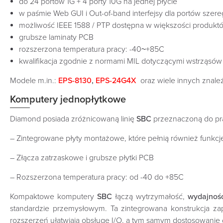
do 24 portów 1G + 4 porty 10G na jednej płycie
w paśmie Web GUI i Out-of-band interfejsy dla portów sze
możliwość IEEE 1588 / PTP dostępna w większości produkt
grubsze laminaty PCB
rozszerzona temperatura pracy: -40~+85C
kwalifikacja zgodnie z normami MIL dotyczącymi wstrząsów i
Modele m.in.:
EPS-8130
,
EPS-24G4X
oraz wiele innych znal
Komputery jednopłytkowe
Diamond posiada zróżnicowaną linię
SBC
przeznaczoną do pr
– Zintegrowane płyty montażowe, które pełnią również funkcję
– Złącza zatrzaskowe i grubsze płytki PCB
– Rozszerzona temperatura pracy: od -40 do +85C
Kompaktowe komputery
SBC
łączą wytrzymałość,
wydajnoś
standardzie przemysłowym. Ta zintegrowana konstrukcja 
rozszerzeń ułatwiają obsługę I/O, a tym samym dostosowanie do