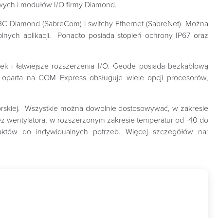
ych i modułów I/O firmy Diamond.
 Diamond (SabreCom) i switchy Ethernet (SabreNet). Można
nych aplikacji. Ponadto posiada stopień ochrony IP67 oraz
k i łatwiejsze rozszerzenia I/O. Geode posiada bezkablową
a oparta na COM Express obsługuje wiele opcji procesorów,
orskiej. Wszystkie można dowolnie dostosowywać, w zakresie
bez wentylatora, w rozszerzonym zakresie temperatur od -40 do
uktów do indywidualnych potrzeb. Więcej szczegółów na: