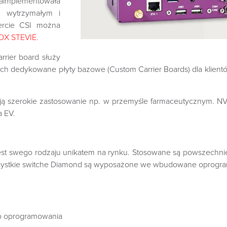
aimplementowała
z wytrzymałym i
ercie CSI można
OX STEVIE
.
rrier board służy
ych dedykowane płyty bazowe (Custom Carrier Boards) dla klien
 szerokie zastosowanie np. w przemyśle farmaceutycznym. NV
a EV.
i jest swego rodzaju unikatem na rynku. Stosowane są powszech
zystkie switche Diamond są wyposażone we wbudowane oprogram
o oprogramowania