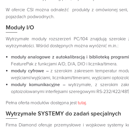
W ofercie CSI można odnaleźć produkty z omówionej serii,
pojazdach podwodnych.
Moduły I/O
Wytrzymałe moduły rozszerzeń PC/104 znajdują szerokie
wytrzymałości. Wśród dostępnych można wyróżnić m.in.:
moduły analogowe z autokalibracją i biblioteką program
FeaturePak z funkcjami A/D, D/A, DIO i licznika/timera.
moduły cyfrowe –
z szerokim zakresem temperatur modu
wejściami/wyjściami, licznikami/timerami, wyjściami optoiz
moduły komunikacyjne –
wytrzymałe, z szerokim zak
optoizolowanymi interfejsami szeregowymi RS-232/422/485, 
Pełna oferta modułów dostępna jest
tutaj
.
Wytrzymałe SYSTEMY do zadań specjalnych
Firma Diamond oferuje przemysłowe i wojskowe systemy ko