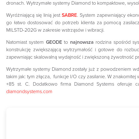
dronach. Wytrzymałe systemy Diamond to kompaktowe, wysok
Wyróżniającą się linią jest
SABRE
. System zapewniający ekon
go łatwo dostosować do potrzeb klienta za pomocą zasilac
MILSTD-202G w zakresie wstrząsów i wibracji.
Natomiast system
GEODE
to
najnowsza
rodzina spośród sy
konstrukcję zwiększającą wytrzymałość i gotowe do rozbud
zapewniając skalowalną wydajność i zwiększoną żywotność p
Wytrzymałe systemy Diamond zostały już z powodzeniem wdro
takim jak: tym złącza, funkcje I/O czy zasilanie. W znakomit
+85 st. C. Dodatkowo firma Diamond Systems oferuje ca
diamondsystems.com