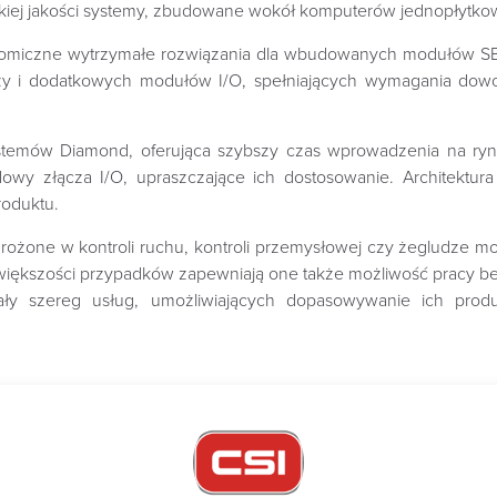
iej jakości systemy, zbudowane wokół komputerów jednopłytkow
omiczne wytrzymałe rozwiązania dla wbudowanych modułów SBC
zy i dodatkowych modułów I/O, spełniających wymagania dowol
stemów Diamond, oferująca szybszy czas wprowadzenia na ryne
owy złącza I/O, upraszczające ich dostosowanie. Architektur
roduktu.
żone w kontroli ruchu, kontroli przemysłowej czy żegludze m
ej większości przypadków zapewniają one także możliwość pracy 
ły szereg usług, umożliwiających dopasowywanie ich prod