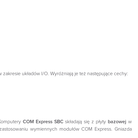
w zakresie układów I/O. Wyróżniają je też następujące cechy:
Komputery
COM Express SBC
składają się z płyty
bazowej
w
ki zastosowaniu wymiennych modułów COM Express. Gniazda