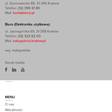
ul. Sosnowiecka 89, 31-345 Kraków
Telefon:
(12) 390 61 80
Mail:
kontakt@csi.pl
Biuro (Elektronika użytkowa):
ul. Jasnogórska 69, 31-358 Kraków
Telefon:
(12) 323 62 00
Mail:
zakupy@csi.krakow.pl
woj. małopolskie
Social media:
MENU
O nas
Aktualności