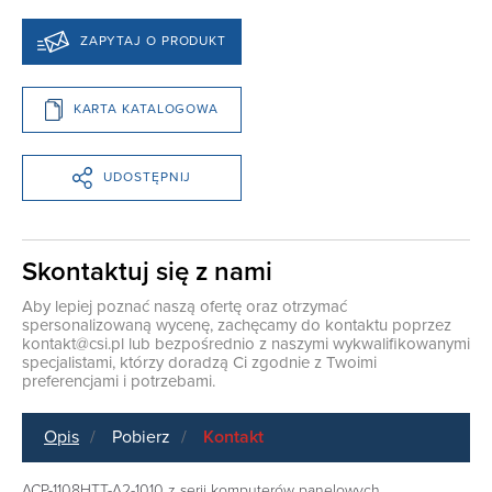
ZAPYTAJ O PRODUKT
KARTA KATALOGOWA
UDOSTĘPNIJ
Skontaktuj się z nami
Aby lepiej poznać naszą ofertę oraz otrzymać
spersonalizowaną wycenę, zachęcamy do kontaktu poprzez
kontakt@csi.pl
lub bezpośrednio z naszymi wykwalifikowanymi
specjalistami, którzy doradzą Ci zgodnie z Twoimi
preferencjami i potrzebami.
Opis
Pobierz
Kontakt
ACP-1108HTT-A2-1010 z serii komputerów panelowych