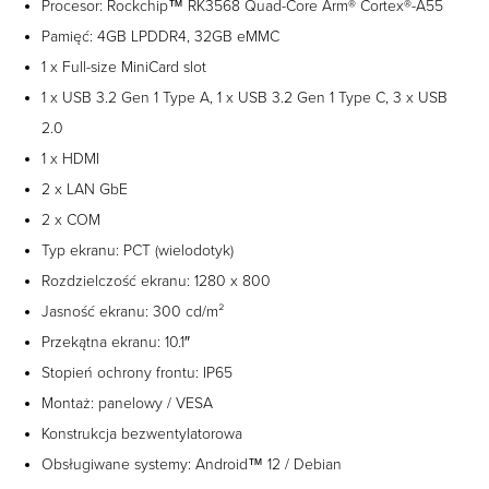
Procesor: Rockchip™ RK3568 Quad-Core Arm® Cortex®-A55
Pamięć: 4GB LPDDR4, 32GB eMMC
1 x Full-size MiniCard slot
1 x USB 3.2 Gen 1 Type A, 1 x USB 3.2 Gen 1 Type C, 3 x USB
2.0
1 x HDMI
2 x LAN GbE
2 x COM
Typ ekranu: PCT (wielodotyk)
Rozdzielczość ekranu: 1280 x 800
Jasność ekranu: 300 cd/m²
Przekątna ekranu: 10.1″
Stopień ochrony frontu: IP65
Montaż: panelowy / VESA
Konstrukcja bezwentylatorowa
Obsługiwane systemy: Android™ 12 / Debian