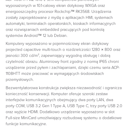
wyposażonych w 10.1-calowy ekran dotykowy WXGA oraz
energooszczędny procesor Rockchip™ RK3568. Urządzenia
zostały zaprojektowane z myślą o aplikacjach HMI, systemach
automatyki, terminalach operatorskich, kioskach informacyjnych
oraz rozwiązaniach embedded pracujących pod kontrolą
systemów Android™ 12 lub Debian.
Komputery wyposażono w pojemnościowy ekran dotykowy
projected capacitive multi-touch o rozdzielczości 1280 × 800 oraz
jasności 300 cd/m², zapewniający wygodną obsługę i dobrą
czytelność obrazu. Aluminiowy front zgodny z normą IP65 chroni
urządzenie przed pyłem i zachlapaniami, dzięki czemu seria ACP-
1108HTT może pracować w wymagających środowiskach
przemysłowych.
Bezwentylatorowa konstrukcja zwiększa niezawodność i ogranicza
konieczność konserwacji. Komputer oferuje szeroki zestaw
interfejsów komunikacyjnych obejmujący dwa porty LAN, dwa
porty COM, USB 3.2 Gen 1 Type A, USB Type C, trzy porty USB 2.0
oraz wyjście HDMI. Dodatkowo urządzenie wyposażono w slot
Full-size MiniCard umożliwiający rozbudowę systemu o dodatkowe
funkcje komunikacyjne.