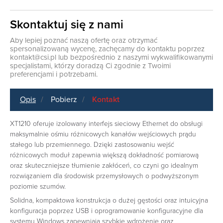
Skontaktuj się z nami
Aby lepiej poznać naszą ofertę oraz otrzymać
spersonalizowaną wycenę, zachęcamy do kontaktu poprzez
kontakt@csi.pl
lub bezpośrednio z naszymi wykwalifikowanymi
specjalistami, którzy doradzą Ci zgodnie z Twoimi
preferencjami i potrzebami.
Opis
Pobierz
Kontakt
XT1210 oferuje izolowany interfejs sieciowy Ethernet do obsługi
maksymalnie ośmiu różnicowych kanałów wejściowych prądu
stałego lub przemiennego. Dzięki zastosowaniu wejść
różnicowych moduł zapewnia większą dokładność pomiarową
oraz skuteczniejsze tłumienie zakłóceń, co czyni go idealnym
rozwiązaniem dla środowisk przemysłowych o podwyższonym
poziomie szumów.
Solidna, kompaktowa konstrukcja o dużej gęstości oraz intuicyjna
konfiguracja poprzez USB i oprogramowanie konfiguracyjne dla
systemu Windows zapewniają szybkie wdrożenie oraz