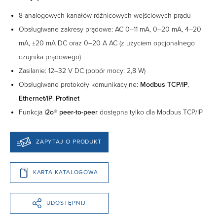
8 analogowych kanałów różnicowych wejściowych prądu
Obsługiwane zakresy prądowe: AC 0–11 mA, 0–20 mA, 4–20
mA, ±20 mA DC oraz 0–20 A AC (z użyciem opcjonalnego
czujnika prądowego)
Zasilanie: 12–32 V DC (pobór mocy: 2,8 W)
Obsługiwane protokoły komunikacyjne:
Modbus TCP/IP
,
Ethernet/IP
,
Profinet
Funkcja
i2o® peer-to-peer
dostępna tylko dla Modbus TCP/IP
ZAPYTAJ O PRODUKT
KARTA KATALOGOWA
UDOSTĘPNIJ