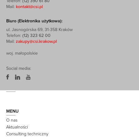
Telefon:
(12) 390 61 80
Mail:
kontakt@csi.pl
Biuro (Elektronika użytkowa):
ul. Jasnogórska 69, 31-358 Kraków
Telefon:
(12) 323 62 00
Mail:
zakupy@csi.krakow.pl
woj. małopolskie
Social media:
MENU
O nas
Aktualności
Consulting techniczny