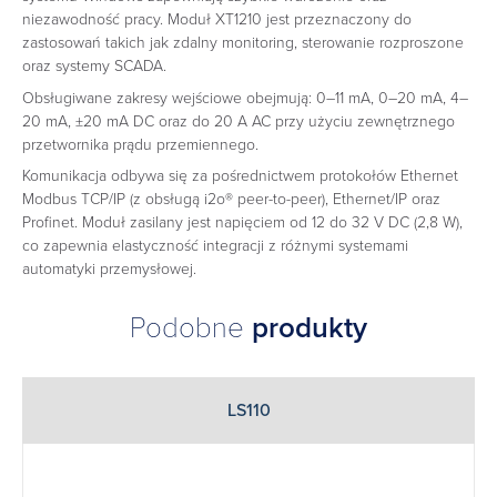
niezawodność pracy. Moduł XT1210 jest przeznaczony do
zastosowań takich jak zdalny monitoring, sterowanie rozproszone
oraz systemy SCADA.
Obsługiwane zakresy wejściowe obejmują: 0–11 mA, 0–20 mA, 4–
20 mA, ±20 mA DC oraz do 20 A AC przy użyciu zewnętrznego
przetwornika prądu przemiennego.
Komunikacja odbywa się za pośrednictwem protokołów Ethernet
Modbus TCP/IP (z obsługą i2o® peer-to-peer), Ethernet/IP oraz
Profinet. Moduł zasilany jest napięciem od 12 do 32 V DC (2,8 W),
co zapewnia elastyczność integracji z różnymi systemami
automatyki przemysłowej.
Podobne
produkty
LS110