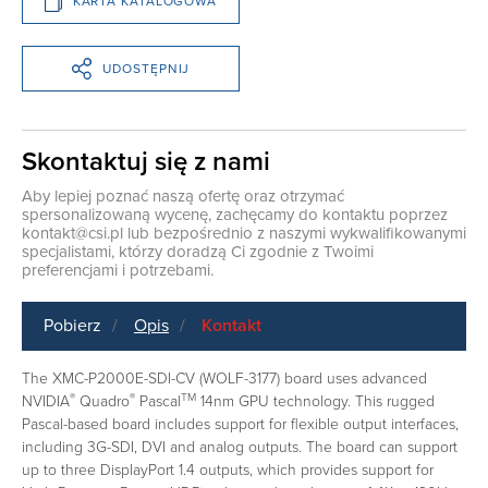
KARTA KATALOGOWA
UDOSTĘPNIJ
Skontaktuj się z nami
Aby lepiej poznać naszą ofertę oraz otrzymać
spersonalizowaną wycenę, zachęcamy do kontaktu poprzez
kontakt@csi.pl
lub bezpośrednio z naszymi wykwalifikowanymi
specjalistami, którzy doradzą Ci zgodnie z Twoimi
preferencjami i potrzebami.
Pobierz
Opis
Kontakt
The XMC-P2000E-SDI-CV (WOLF-3177) board uses advanced
®
®
TM
NVIDIA
Quadro
Pascal
14nm GPU technology. This rugged
Pascal-based board includes support for flexible output interfaces,
including 3G-SDI, DVI and analog outputs. The board can support
up to three DisplayPort 1.4 outputs, which provides support for