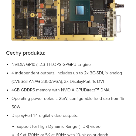
Cechy produktu:
NVIDIA GP107, 2.3 TFLOPS GPGPU Engine
4 independent outputs, includes up to 2x 3G-SDI, 1x analog
(CVBS/STANAG 3350/VGA), 3x DisplayPort, 1x DVI
4GB GDDR5 memory with NVIDIA GPUDirect™ DMA
Operating power default: 25W; configurable hard cap from 15 –
50W
DisplayPort 1.4 digital video outputs:
support for High Dynamic Range (HDR) video
4K at 120Hz or 5K at 60Hz with 10-bit color depth