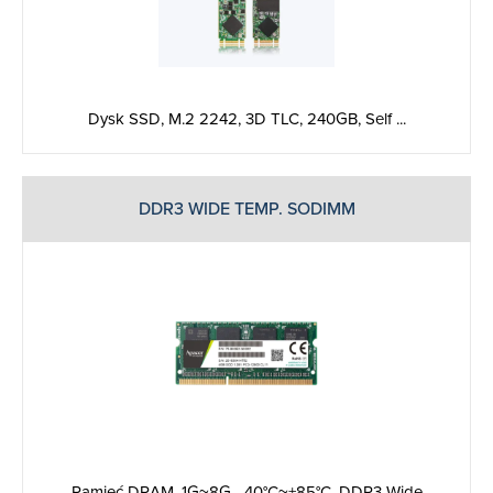
Dysk SSD, M.2 2242, 3D TLC, 240GB, Self ...
DDR3 WIDE TEMP. SODIMM
Pamięć DRAM, 1G~8G, -40°C~+85°C, DDR3 Wide