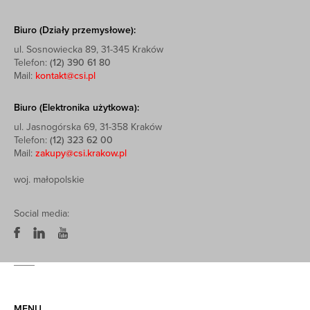
Biuro (Działy przemysłowe):
ul. Sosnowiecka 89, 31-345 Kraków
Telefon:
(12) 390 61 80
Mail:
kontakt@csi.pl
Biuro (Elektronika użytkowa):
ul. Jasnogórska 69, 31-358 Kraków
Telefon:
(12) 323 62 00
Mail:
zakupy@csi.krakow.pl
woj. małopolskie
Social media:
MENU