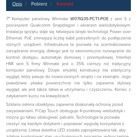
Opis
Pobierz
Kontakt
7″ Komputer panelowy Winmate
W07IQ3S-PCT1-POE
z serii S z
procesorem Qualcomm Snapdragon i ekranem wielodotykowym.
Instalacja sprzętu staje się łatwiejsza dzięki technologii Power over
Ethernet. PoE zmniejsza liczbę kabli potrzebnych do podłączenia
różnych urządzeń. Infrastruktura ta pozwala na scentralizowane
zarządzanie energią; dlatego jest to ekonomiczne rozwiązanie do
kontroli dostępu, automatyki domowej i przemysłowej. Interfejs
HMI serii S firmy Winmate jest o 35% cieńszy niż tradycyjny
komputer panelowy. Dzięki smukłej konstrukcji ma estetyczny
wygląd, który pasuje do nowoczesnych wnętrz i na zewnątrz. Jego
prawdziwie płaska powierzchnia nie tylko zapewnia stylowy
wygląd, ale jest także łatwa w utrzymaniu i czyszczeniu. Koniec z
zatykaniem kurzu na krawędziach.
Szklana osłona obiektywu zapewnia doskonałą ochronę przed
zarysowaniami. P-Cap Touch obsługuje 4-punktowy wielodotyk i
można go łatwo obsługiwać palcami. Technologia ta pozwala
cieszyć się każdym dotykiem i poprawiać wygodę korzystania z
urządzenia. Listwa świetlna LED została zaprojektowana tak, aby
zdalnie kontrolować stan uruchomionych procesów, jednocześnie