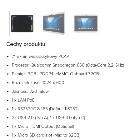
Cechy produktu:
7″ ekran wielodotykowy PCAP
Procesor: Qualcomm Snapdragon 660 (Octa-Core 2.2 GHz)
Pamięć: 3GB LPDDR4; eMMC: Onboard 32GB
Rozdzielczość: 1024 x 600
Jasność: 320 nitów
1 x LAN PoE
1 x RS232/422/485 (Default RS232)
2x USB 2.0 (Typ A), 1 x USB 3.0 (typ C)
1 x Micro HDMI Output (Optional)
1 x Micro SD card slot (Max to 32GB)