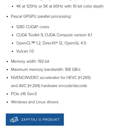
4K at 120Hz or 5K at 60Hz with 10-bit color depth
Pascal GPGPU parallel processing:
1280 CUDA® cores
CUDA Toolkit 9, CUDA Compute version 6.1
OpenCL™ 1.2, DirectX® 12, OpenGL 4.5
Vulcan 1.0
Memory width: 192-bit
Maximum memory bandwidth: 168 GB/s
NVENC/NVDEC accelerator for HEVC (H.265)
and AVC (H.264) hardware encode/decode
PCIe x16 Gen3
Windows and Linux drivers
ZAPYTAJ O PRODUKT