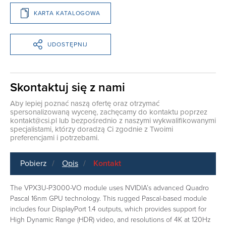
KARTA KATALOGOWA
UDOSTĘPNIJ
Skontaktuj się z nami
Aby lepiej poznać naszą ofertę oraz otrzymać
spersonalizowaną wycenę, zachęcamy do kontaktu poprzez
kontakt@csi.pl
lub bezpośrednio z naszymi wykwalifikowanymi
specjalistami, którzy doradzą Ci zgodnie z Twoimi
preferencjami i potrzebami.
Pobierz
Opis
Kontakt
The VPX3U-P3000-VO module uses NVIDIA’s advanced Quadro
Pascal 16nm GPU technology. This rugged Pascal-based module
includes four DisplayPort 1.4 outputs, which provides support for
High Dynamic Range (HDR) video, and resolutions of 4K at 120Hz