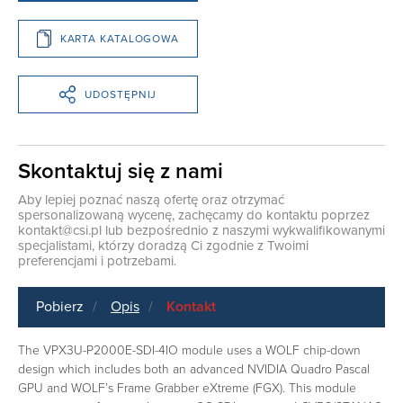
KARTA KATALOGOWA
UDOSTĘPNIJ
Skontaktuj się z nami
Aby lepiej poznać naszą ofertę oraz otrzymać
spersonalizowaną wycenę, zachęcamy do kontaktu poprzez
kontakt@csi.pl
lub bezpośrednio z naszymi wykwalifikowanymi
specjalistami, którzy doradzą Ci zgodnie z Twoimi
preferencjami i potrzebami.
Pobierz
Opis
Kontakt
The VPX3U-P2000E-SDI-4IO module uses a WOLF chip-down
design which includes both an advanced NVIDIA Quadro Pascal
GPU and WOLF’s Frame Grabber eXtreme (FGX). This module