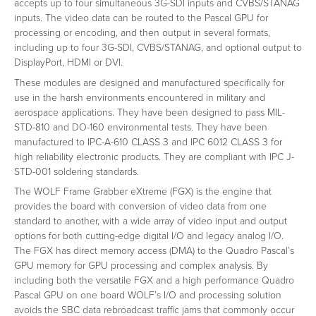
accepts up to four simultaneous 3G-SDI inputs and CVBS/STANAG
inputs. The video data can be routed to the Pascal GPU for
processing or encoding, and then output in several formats,
including up to four 3G-SDI, CVBS/STANAG, and optional output to
DisplayPort, HDMI or DVI.
These modules are designed and manufactured specifically for
use in the harsh environments encountered in military and
aerospace applications. They have been designed to pass MIL-
STD-810 and DO-160 environmental tests. They have been
manufactured to IPC-A-610 CLASS 3 and IPC 6012 CLASS 3 for
high reliability electronic products. They are compliant with IPC J-
STD-001 soldering standards.
The WOLF Frame Grabber eXtreme (FGX) is the engine that
provides the board with conversion of video data from one
standard to another, with a wide array of video input and output
options for both cutting-edge digital I/O and legacy analog I/O.
The FGX has direct memory access (DMA) to the Quadro Pascal’s
GPU memory for GPU processing and complex analysis. By
including both the versatile FGX and a high performance Quadro
Pascal GPU on one board WOLF’s I/O and processing solution
avoids the SBC data rebroadcast traffic jams that commonly occur