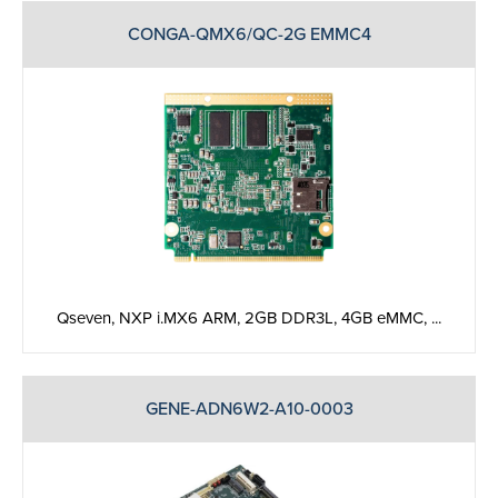
CONGA-QMX6/QC-2G EMMC4
Qseven, NXP i.MX6 ARM, 2GB DDR3L, 4GB eMMC, ...
GENE-ADN6W2-A10-0003