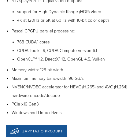
4 DisplayPort 1.4 digital video outputs:
support for High Dynamic Range (HDR) video
4K at 120Hz or 5K at 60Hz with 10-bit color depth
Pascal GPGPU parallel processing:
®
768 CUDA
cores
CUDA Toolkit 9, CUDA Compute version 6.1
®
OpenCL™ 1.2, DirectX
12, OpenGL 4.5, Vulkan
Memory width: 128-bit width
Maximum memory bandwidth: 96 GB/s
NVENC/NVDEC accelerator for HEVC (H.265) and AVC (H.264)
hardware encode/decode
PCIe x16 Gen3
Windows and Linux drivers
ZAPYTAJ O PRODUKT