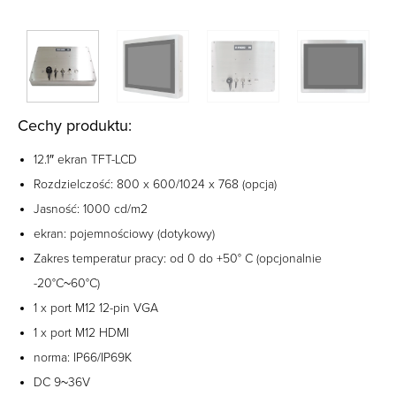
Cechy produktu:
12.1″ ekran TFT-LCD
Rozdzielczość: 800 x 600/1024 x 768 (opcja)
Jasność: 1000 cd/m2
ekran: pojemnościowy (dotykowy)
Zakres temperatur pracy: od 0 do +50° C (opcjonalnie
-20°C~60°C)
1 x port M12 12-pin VGA
1 x port M12 HDMI
norma: IP66/IP69K
DC 9~36V