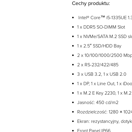
Cechy produktu:
Intel® Core™ i5-1335UE 1
1 x DDR5 SO-DIMM Slot
1 x NVMe/SATA M.2 SSD sl
1 x 2.5″ SSD/HDD Bay
2 x 10/100/1000/2500 Mb
2 x RS-232/422/485
3 x USB 3.2, 1 x USB 2.0
1 x DP, 1 x Line Out, 1 x iDoo
1 x M.2 E Key 2230, 1 x M.
Jasność: 450 cd/m2
Rozdzielczość: 1280 × 102
Ekran: rezystancyjny, dot
Front Panel IP66