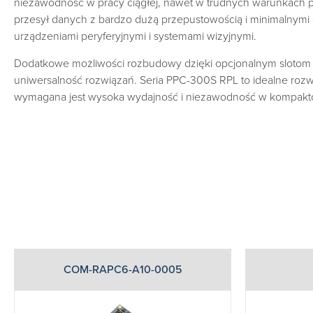
niezawodność w pracy ciągłej, nawet w trudnych warunkach 
przesył danych z bardzo dużą przepustowością i minimalnymi o
urządzeniami peryferyjnymi i systemami wizyjnymi.
Dodatkowe możliwości rozbudowy dzięki opcjonalnym slotom P
uniwersalność rozwiązań. Seria PPC-300S RPL to idealne rozw
wymagana jest wysoka wydajność i niezawodność w kompakt
COM-RAPC6-A10-0005