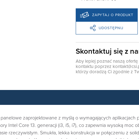
ZAPYTAJ O PRODUKT
UDOSTĘPNIJ
Skontaktuj się z n
Aby lepiej poznać naszą ofert
kontaktu poprzez
kontakt@csi.
którzy doradzą Ci zgodnie z Tw
nelowe zaprojektowane z myślą o wymagających aplikacjach prz
ory Intel Core 13. generacji (i3, i5, i7), co zapewnia wysoką moc
sie rzeczywistym. Smukła, lekka konstrukcja w połączeniu z s