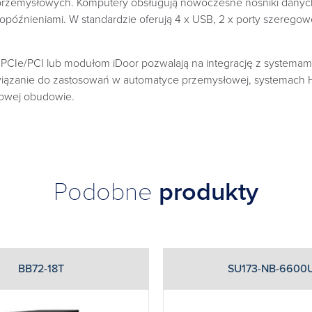
przemysłowych. Komputery obsługują nowoczesne nośniki danych
późnieniami. W standardzie oferują 4 x USB, 2 x porty szeregowe
CIe/PCI lub modułom iDoor pozwalają na integrację z systemami 
iązanie do zastosowań w automatyce przemysłowej, systemach HMI
owej obudowie.
Podobne
produkty
BB72-18T
SU173-NB-6600