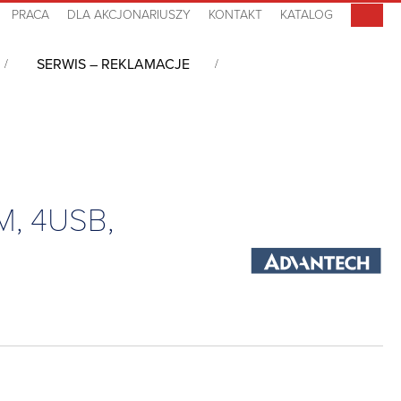
PRACA
DLA AKCJONARIUSZY
KONTAKT
KATALOG
SERWIS – REKLAMACJE
nelowy 19″, i5-1335UE, DDR5, Rez. T/S, 2COM, 4USB, 2LAN, DC-in 24V,
M, 4USB,