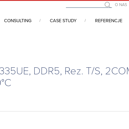
O NAS
CONSULTING
CASE STUDY
REFERENCJE
ery panelowe, All In One, Panele operatorskie, HMI
/
Komputer pa
1335UE, DDR5, Rez. T/S, 2CO
0°C