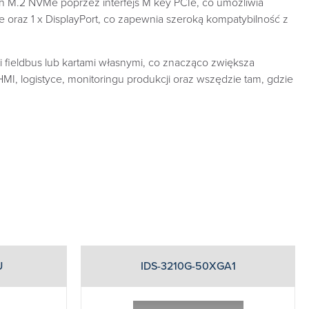
 M.2 NVMe poprzez interfejs M key PCIe, co umożliwia
 oraz 1 x DisplayPort, co zapewnia szeroką kompatybilność z
fieldbus lub kartami własnymi, co znacząco zwiększa
, logistyce, monitoringu produkcji oraz wszędzie tam, gdzie
U
IDS-3210G-50XGA1