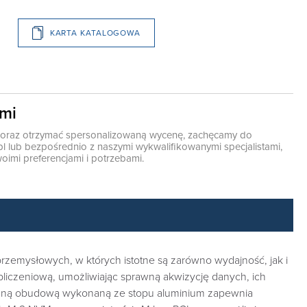
KARTA KATALOGOWA
ami
ę oraz otrzymać spersonalizowaną wycenę, zachęcamy do
pl
lub bezpośrednio z naszymi wykwalifikowanymi specjalistami,
oimi preferencjami i potrzebami.
emysłowych, w których istotne są zarówno wydajność, jak i
 obliczeniową, umożliwiając sprawną akwizycję danych, ich
olidną obudową wykonaną ze stopu aluminium zapewnia