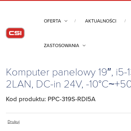
OFERTA
AKTUALNOŚCI
ZASTOSOWANIA
Strona główna
/
Komputery przemysłowe
/
Przemysłowe komput
-10°C~+50°C
Komputer panelowy 19″, i5-
2LAN, DC-in 24V, -10°C~+5
Kod produktu: PPC-319S-RDI5A
Drukuj