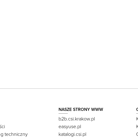
NASZE STRONY WWW
b2b.csi.krakow.pl
ści
easyuse.pl
ng techniczny
katalogi.csi.pl