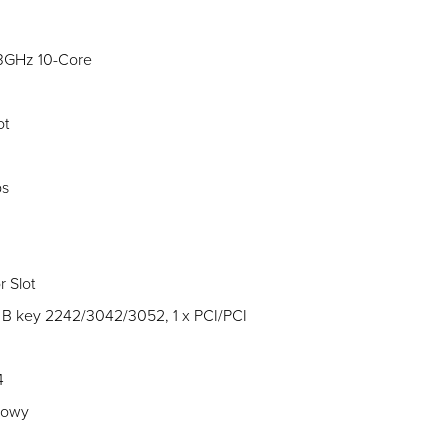
.3GHz 10-Core
ot
ps
r Slot
2 B key 2242/3042/3052, 1 x PCI/PCI
4
ykowy