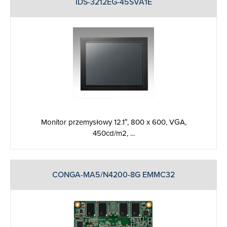
IDS-3212EG-45SVA1E
Monitor przemysłowy 12.1″, 800 x 600, VGA,
450cd/m2, ...
CONGA-MA5/N4200-8G EMMC32