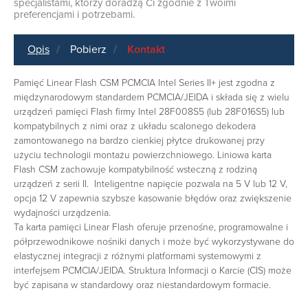
specjalistami, którzy doradzą Ci zgodnie z Twoimi
preferencjami i potrzebami.
Opis
Pobierz
Kontakt
Pamięć Linear Flash CSM PCMCIA Intel Series II+ jest zgodna z
międzynarodowym standardem PCMCIA/JEIDA i składa się z wielu
urządzeń pamięci Flash firmy Intel 28F008S5 (lub 28F016S5) lub
kompatybilnych z nimi oraz z układu scalonego dekodera
zamontowanego na bardzo cienkiej płytce drukowanej przy
użyciu technologii montażu powierzchniowego. Liniowa karta
Flash CSM zachowuje kompatybilność wsteczną z rodziną
urządzeń z serii II. Inteligentne napięcie pozwala na 5 V lub 12 V,
opcja 12 V zapewnia szybsze kasowanie błędów oraz zwiększenie
wydajności urządzenia.
Ta karta pamięci Linear Flash oferuje przenośne, programowalne i
półprzewodnikowe nośniki danych i może być wykorzystywane do
elastycznej integracji z różnymi platformami systemowymi z
interfejsem PCMCIA/JEIDA. Struktura Informacji o Karcie (CIS) może
być zapisana w standardowy oraz niestandardowym formacie.