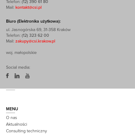
Telefon:
(12) 390 61 80
Mail:
kontakt@csi.pl
Biuro (Elektronika użytkowa):
ul. Jasnogórska 69, 31-358 Kraków
Telefon:
(12) 323 62 00
Mail:
zakupy@csi.krakow.pl
woj. małopolskie
Social media:
MENU
O nas
Aktualności
Consulting techniczny