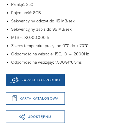
Pamięć: SLC
Pojemność: 8GB
Sekwencyjny odczyt do 115 MB/sek
Sekwencyjny zapis do 95 MB/sek
MTBF: >2,000,000 h
Zakres temperatur pracy: od 0℃ do + 70℃
Odporność na wibracje: 15G, 10 ～ 2000Hz
Odporność na wstrząsy: 1,500G@0.5ms
ZAPYTAJ O PRODUKT
KARTA KATALOGOWA
UDOSTĘPNIJ