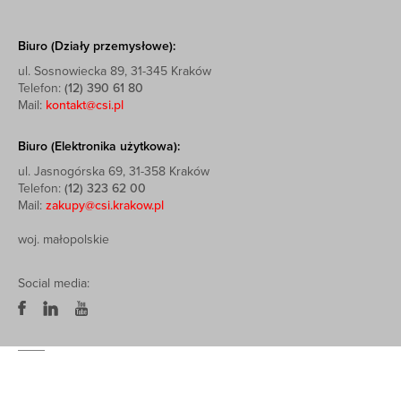
Biuro (Działy przemysłowe):
ul. Sosnowiecka 89, 31-345 Kraków
Telefon:
(12) 390 61 80
Mail:
kontakt@csi.pl
Biuro (Elektronika użytkowa):
ul. Jasnogórska 69, 31-358 Kraków
Telefon:
(12) 323 62 00
Mail:
zakupy@csi.krakow.pl
woj. małopolskie
Social media: