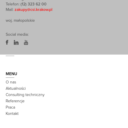
Telefon:
(12) 323 62 00
Mail:
zakupy@csi.krakow.pl
woj. małopolskie
Social media:
MENU
O nas
Aktualności
Consulting techniczny
Referencje
Praca
Kontakt