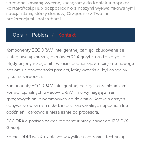
spersonalizowaną wycenę, zachęcamy do kontaktu poprzez
kontakt@csi.pl
lub bezpośrednio z naszymi wykwalifikowanymi
specjalistami, którzy doradzą Ci zgodnie z Twoimi
preferencjami i potrzebami.
Opis
Pobierz
Kontakt
Komponenty ECC DRAM inteligentnej pamięci zbudowane ze
zintegrowaną korekcją błędów ECC. Algorytm on die koryguje
błędy pojedynczego bitu w locie, podnosząc aplikację do nowego
poziomu niezawodności pamięci, który wcześniej był osiągalny
tylko na serwerach.
Komponenty ECC DRAM inteligentnej pamięci są zamiennikami
konwencjonalnych układów DRAM i nie wymagają zmian
sprzętowych ani programowych do działania. Korekcja danych
odbywa się w samym układzie bez zauważalnych opóźnień lub
opóźnień i całkowicie niezależnie od procesora.
ECC DRAM posiada zakres temperatur pracy nawet do 125° C (X-
Grade).
Format DDR1 wciąż działa we wszystkich obszarach technologii