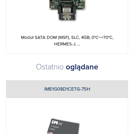
Moduł SATA DOM (MSF), SLC, 4GB, 0°C~+70°C,
HERMES-J, ...
Ostatnio
oglądane
IME1G08D1CETG-75H