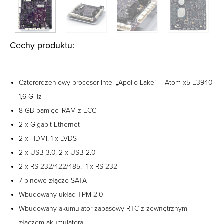
Cechy produktu:
Czterordzeniowy procesor Intel „Apollo Lake” – Atom x5-E3940
1,6 GHz
8 GB pamięci RAM z ECC
2 x Gigabit Ethernet
2 x HDMI, 1 x LVDS
2 x USB 3.0, 2 x USB 2.0
2 x RS-232/422/485, 1 x RS-232
7-pinowe złącze SATA
Wbudowany układ TPM 2.0
Wbudowany akumulator zapasowy RTC z zewnętrznym
złączem akumulatora