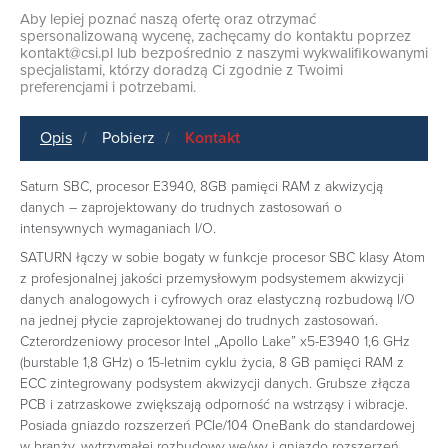
Aby lepiej poznać naszą ofertę oraz otrzymać
spersonalizowaną wycenę, zachęcamy do kontaktu poprzez
kontakt@csi.pl
lub bezpośrednio z naszymi wykwalifikowanymi
specjalistami, którzy doradzą Ci zgodnie z Twoimi
preferencjami i potrzebami.
Opis
Pobierz
Kontakt
Saturn SBC, procesor E3940, 8GB pamięci RAM z akwizycją
danych – zaprojektowany do trudnych zastosowań o
intensywnych wymaganiach I/O.
SATURN łączy w sobie bogaty w funkcje procesor SBC klasy Atom
z profesjonalnej jakości przemysłowym podsystemem akwizycji
danych analogowych i cyfrowych oraz elastyczną rozbudową I/O
na jednej płycie zaprojektowanej do trudnych zastosowań.
Czterordzeniowy procesor Intel „Apollo Lake” x5-E3940 1,6 GHz
(burstable 1,8 GHz) o 15-letnim cyklu życia, 8 GB pamięci RAM z
ECC zintegrowany podsystem akwizycji danych. Grubsze złącza
PCB i zatrzaskowe zwiększają odporność na wstrząsy i wibracje.
Posiada gniazdo rozszerzeń PCIe/104 OneBank do standardowej
w branży, wytrzymałej rozbudowy we/wy i gniazdo rozszerzeń