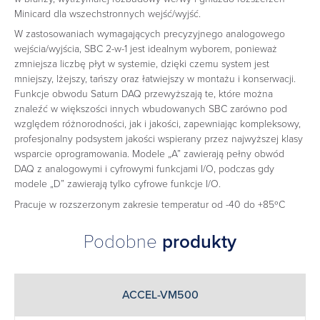
Minicard dla wszechstronnych wejść/wyjść.
W zastosowaniach wymagających precyzyjnego analogowego
wejścia/wyjścia, SBC 2-w-1 jest idealnym wyborem, ponieważ
zmniejsza liczbę płyt w systemie, dzięki czemu system jest
mniejszy, lżejszy, tańszy oraz łatwiejszy w montażu i konserwacji.
Funkcje obwodu Saturn DAQ przewyższają te, które można
znaleźć w większości innych wbudowanych SBC zarówno pod
względem różnorodności, jak i jakości, zapewniając kompleksowy,
profesjonalny podsystem jakości wspierany przez najwyższej klasy
wsparcie oprogramowania. Modele „A” zawierają pełny obwód
DAQ z analogowymi i cyfrowymi funkcjami I/O, podczas gdy
modele „D” zawierają tylko cyfrowe funkcje I/O.
Pracuje w rozszerzonym zakresie temperatur od -40 do +85ºC
Podobne
produkty
ACCEL-VM500