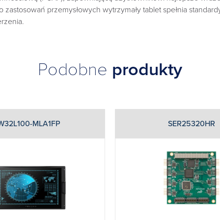
 do zastosowań przemysłowych wytrzymały tablet spełnia standard
rzenia.
Podobne
produkty
W32L100-MLA1FP
SER25320HR