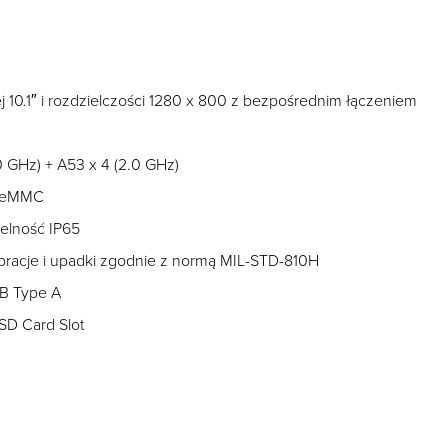
 10.1″ i rozdzielczości 1280 x 800 z bezpośrednim łączeniem
0 GHz) + A53 x 4 (2.0 GHz)
B eMMC
elność IP65
bracje i upadki zgodnie z normą MIL-STD-810H
SB Type A
 SD Card Slot