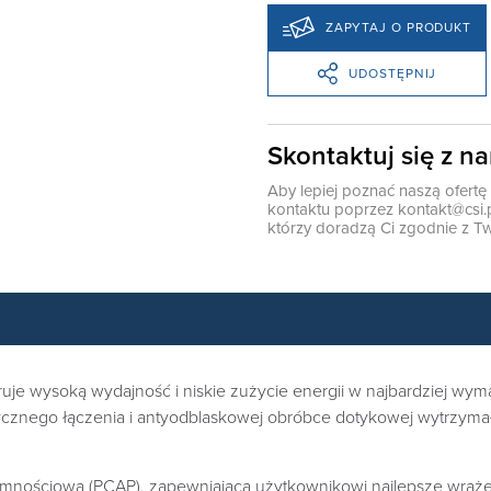
ZAPYTAJ O PRODUKT
UDOSTĘPNIJ
Skontaktuj się z n
Aby lepiej poznać naszą ofert
kontaktu poprzez
kontakt@csi.
którzy doradzą Ci zgodnie z Tw
eruje wysoką wydajność i niskie zużycie energii w najbardziej wy
ptycznego łączenia i antyodblaskowej obróbce dotykowej wytrzym
jemnościową (PCAP), zapewniającą użytkownikowi najlepsze wrażen