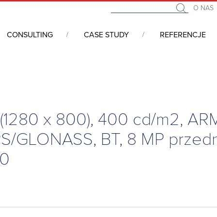
O NAS
CONSULTING
CASE STUDY
REFERENCJE
gged
/
Rugged Tablets
/
10.1” Rugged Android Tablet (1280 x 800), 400 
 (1280 x 800), 400 cd/m2, AR
/GLONASS, BT, 8 MP przedni
.0