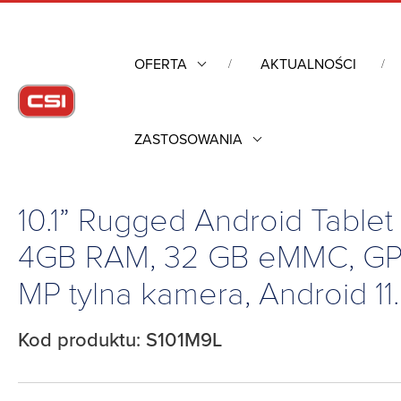
OFERTA
AKTUALNOŚCI
ZASTOSOWANIA
Strona główna
/
Komputery Rugged
/
Tablety i Komputery Ru
przednia kamera, 13 MP tylna kamera, Android 11.0
10.1” Rugged Android Tablet
4GB RAM, 32 GB eMMC, GPS
MP tylna kamera, Android 11
Kod produktu: S101M9L