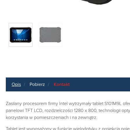
Opis
Pobierz
Kontakt
Zasilany procesorem firmy Intel wytrzymały tablet S101M9L of
panelowi TFT LCD, rozdzielczości 1280 x 800, technologii o
korzystania w pomieszczeniach i na zewnątrz.
Tablet jest wyposażony w funkcję wielodotyku z projekcją po