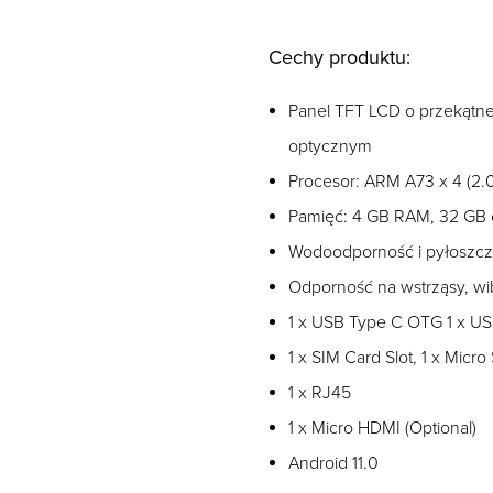
Cechy produktu:
Panel TFT LCD o przekątnej
optycznym
Procesor: ARM A73 x 4 (2.
Pamięć: 4 GB RAM, 32 G
Wodoodporność i pyłoszcz
Odporność na wstrząsy, wi
1 x USB Type C OTG 1 x U
1 x SIM Card Slot, 1 x Micro
1 x RJ45
1 x Micro HDMI (Optional)
Android 11.0