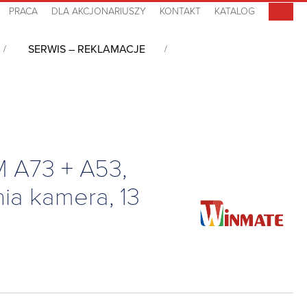
PRACA
DLA AKCJONARIUSZY
KONTAKT
KATALOG
SERWIS – REKLAMACJE
cd/m2, ARM A73 + A53, 4GB RAM, 32 GB eMMC, GPS/GLONASS, BT, 8 MP
M A73 + A53,
a kamera, 13