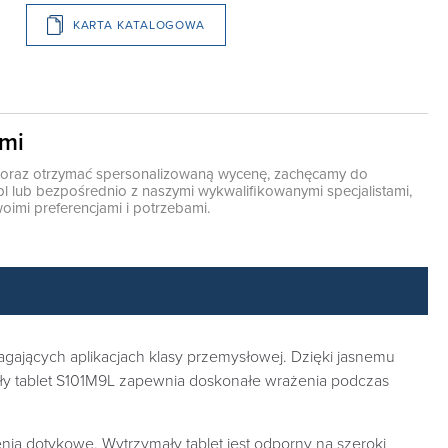
KARTA KATALOGOWA
ami
ę oraz otrzymać spersonalizowaną wycenę, zachęcamy do
pl
lub bezpośrednio z naszymi wykwalifikowanymi specjalistami,
oimi preferencjami i potrzebami.
magających aplikacjach klasy przemysłowej. Dzięki jasnemu
ały tablet S101M9L zapewnia doskonałe wrażenia podczas
ia dotykowe. Wytrzymały tablet jest odporny na szeroki