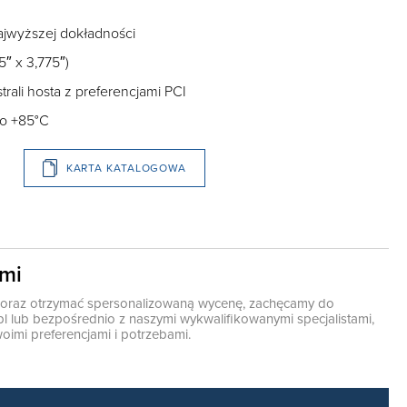
ajwyższej dokładności
″ x 3,775″)
ali hosta z preferencjami PCI
do +85°C
KARTA KATALOGOWA
ami
ę oraz otrzymać spersonalizowaną wycenę, zachęcamy do
pl
lub bezpośrednio z naszymi wykwalifikowanymi specjalistami,
oimi preferencjami i potrzebami.