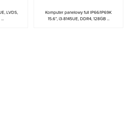
UE, LVDS,
Komputer panelowy full IP66/IP69K
..
15.6”, i3-8145UE, DDR4, 128GB ...