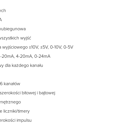
ych
A
dwubiegunowa
wszystkich wyjść
a wyjściowego ±10V, ±5V, 0-10V, 0-5V
 0-20mA, 4-20mA, 0-24mA
wy dla każdego kanału
16 kanałów
szerokości bitowej i bajtowej
wnętrznego
liczniki/timery
erokości impulsu