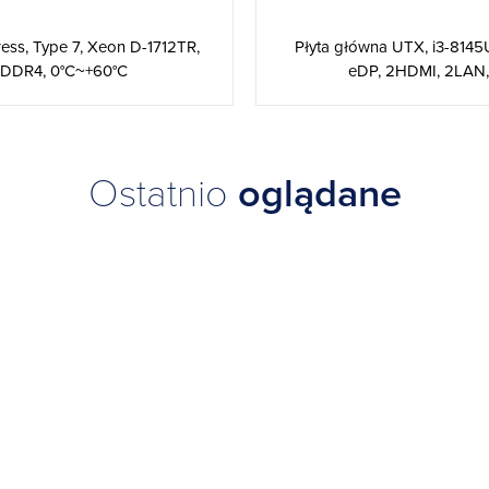
ss, Type 7, Xeon D-1712TR,
Płyta główna UTX, i3-8145
DDR4, 0°C~+60°C
eDP, 2HDMI, 2LAN, .
Ostatnio
oglądane