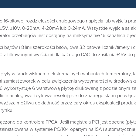
16-bitowej rozdzielczości analogowego napięcia lub wyjścia pr
 ±5V, ±10V, 0-20mA, 4-20mA lub 0-24mA. Wszystkie wyjścia są a
tor przebiegów jest dostępny na maksymalnie 16 kanałach z jed
ści bajtów i 8 linii szerokości bitów, dwa 32-bitowe liczniki/timery
DC z filtrowanymi wyjściami dla każdego DAC do zasilania ±15V d
łyty w środowiskach o ekstremalnych wahaniach temperatury, taki
 zamiast zworek w celu zwiększenia wytrzymałości w środowisk
16 wykorzystuje 6-warstwową płytkę drukowaną z podzielonym z
linie analogowe i cyfrowe resetują się do znanego stanu po włąc
wyższą możliwą dokładność przez cały okres eksploatacji produkt
 rynku.
łączone do kontrolera FPGA. Jeśli magistrala PCI jest obecna (płyt
zainstalowana w systemie PC/104 opartym na ISA i automatycznie pr