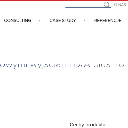
O NAS
CONSULTING
CASE STUDY
REFERENCJE
 pełna oferta
/
Moduły rozszerzeń I/O
/
Analogowe
/
Moduł PC/104-P
towymi wyjściami D/A plus 48 
Cechy produktu: