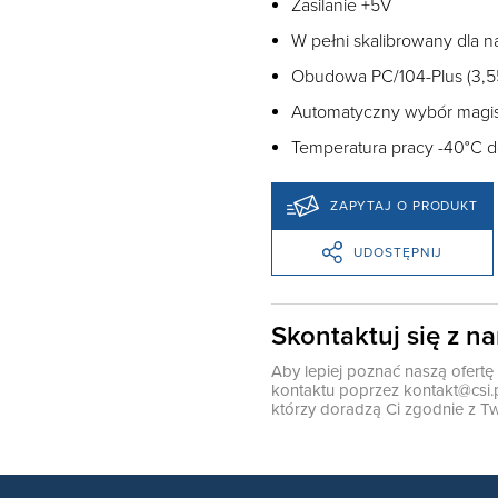
Zasilanie +5V
W pełni skalibrowany dla n
Obudowa PC/104-Plus (3,55
Automatyczny wybór magistr
Temperatura pracy -40°C 
ZAPYTAJ O PRODUKT
UDOSTĘPNIJ
Skontaktuj się z n
Aby lepiej poznać naszą ofert
kontaktu poprzez
kontakt@csi.
którzy doradzą Ci zgodnie z Tw