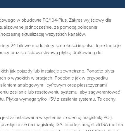
ądowego w obudowie PC/104-Plus. Zakres wyjściowy dla
ktualizowane jednocześnie, za pomocą polecenia
noczesną aktualizacją wszystkich kanałów.
 i cztery 24-bitowe modulatory szerokości impulsu. Inne funkcje
o pracy oraz sześciowarstwową płytkę drukowaną do
ch jak pojazdy lub instalacje zewnętrzne. Ponadto płyta
ach o wysokich wibracjach. Podobnie jak w przypadku
asilaniem analogowym i cyfrowym oraz płaszczyznami
zeniu zasilania lub resetowaniu systemu, aby zagwarantować
u. Płytka wymaga tylko +5V z zasilania systemu. Te cechy
a jest zainstalowana w systemie z obecną magistralą PCI),
zełącza się na magistralę ISA. Interfejs magistrali ISA można