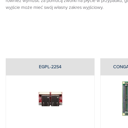
również wymusić za pomocą zworki na płycie w przypadku, g
wyjście może mieć swój własny zakres wyjściowy.
EGPL-22S4
CONGA-