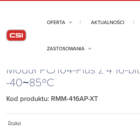
OFERTA
AKTUALNOŚCI
ZASTOSOWANIA
Strona główna
/
Komputery przemysłowe
/
Diamond Systems -
Moduł PC/104-Plus z 4 16-bi
-40~85ºC
Kod produktu: RMM-416AP-XT
Drukuj