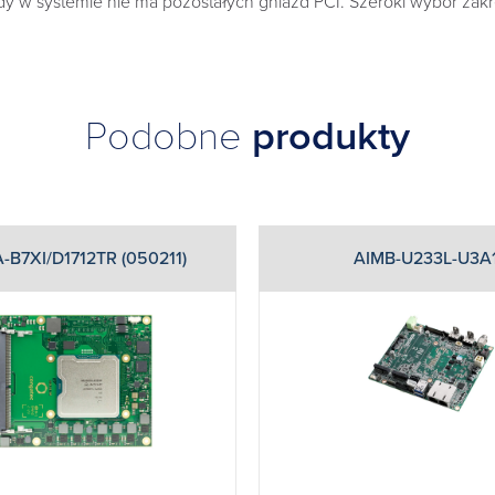
dy w systemie nie ma pozostałych gniazd PCI. Szeroki wybór 
Podobne
produkty
B7XI/D1712TR (050211)
AIMB-U233L-U3A