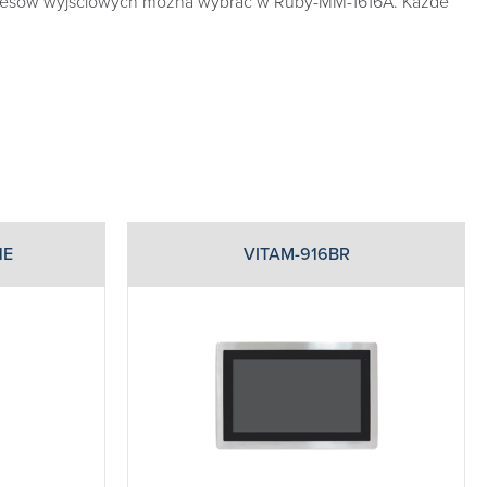
zakresów wyjściowych można wybrać w Ruby-MM-1616A. Każde
1E
VITAM-916BR