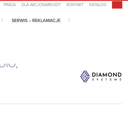
PRACA
DLA AKCJONARIUSZY
KONTAKT
KATALOG
SERWIS – REKLAMACJE
lus z 4 16-bitowymi wyjściami D/A plus 48 DIO, -40~85ºC
DIO,