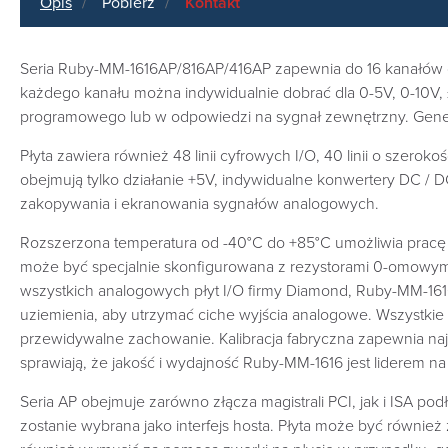
Opis
Pobierz
Kontakt
Seria Ruby-MM-1616AP/816AP/416AP zapewnia do 16 kanałów o 
każdego kanału można indywidualnie dobrać dla 0-5V, 0-10V,
programowego lub w odpowiedzi na sygnał zewnętrzny. Genera
Płyta zawiera również 48 linii cyfrowych I/O, 40 linii o szeroko
obejmują tylko działanie +5V, indywidualne konwertery DC / 
zakopywania i ekranowania sygnałów analogowych.
Rozszerzona temperatura od -40°C do +85°C umożliwia pracę p
może być specjalnie skonfigurowana z rezystorami 0-omowymi
wszystkich analogowych płyt I/O firmy Diamond, Ruby-MM-16
uziemienia, aby utrzymać ciche wyjścia analogowe. Wszystkie 
przewidywalne zachowanie. Kalibracja fabryczna zapewnia naj
sprawiają, że jakość i wydajność Ruby-MM-1616 jest liderem na
Seria AP obejmuje zarówno złącza magistrali PCI, jak i ISA pod
zostanie wybrana jako interfejs hosta. Płyta może być również 