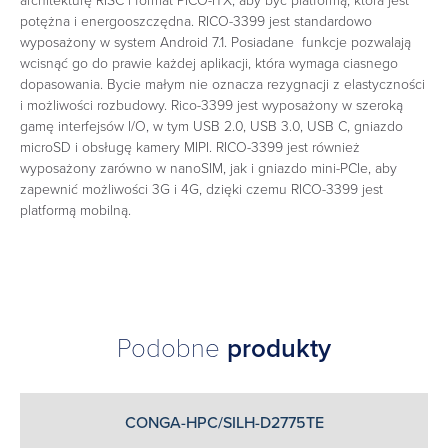
architekturę RISC i format PICO-ITX, aby być platformą, która jest
potężna i energooszczędna. RICO-3399 jest standardowo
wyposażony w system Android 7.1. Posiadane funkcje pozwalają
wcisnąć go do prawie każdej aplikacji, która wymaga ciasnego
dopasowania. Bycie małym nie oznacza rezygnacji z elastyczności
i możliwości rozbudowy. Rico-3399 jest wyposażony w szeroką
gamę interfejsów I/O, w tym USB 2.0, USB 3.0, USB C, gniazdo
microSD i obsługę kamery MIPI. RICO-3399 jest również
wyposażony zarówno w nanoSIM, jak i gniazdo mini-PCIe, aby
zapewnić możliwości 3G i 4G, dzięki czemu RICO-3399 jest
platformą mobilną.‎
Podobne
produkty
CONGA-HPC/SILH-D2775TE