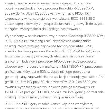
kamery i aplikacje do uczenia maszynowego. Uzbrojony w
potężny sześciordzeniowy procesor Rockchip RK3399 ARM,
zdolny do 4K Ultra HD, zbudowany w formacie PICO-ITX i
wyposażony w konstrukcję bez wentylatora; RICO-3399 SBC
został zaprojektowany z myślą o dostarczaniu gotowych do użycia
mózgów i wytrzymałości do każdego zastosowania.‎
‎Wyposażony w sześciordzeniowy procesor Rockchip RK3399 ARM,
RICO-3399 SBC ma mózg i siłę, aby sprostać wymaganiom
aplikacji. Wykorzystując najnowsze technologie ARM i RISC,
sześciordzeniowy procesor Rockchip RK3399 ARM to SoC, który
łączy dwa procesory w jeden, dzieląc zadania obliczeniowe i
graficzne między dwa procesory. RICO-3399 łączy procesor z
wbudowanym procesorem graficznym Mali-T860MP4, procesorem
graficznym, który jest o 50% szybszy niż jego poprzednia
generacja, aby zapewnić siłę dla aplikacji dekodujących wideo 4K i
grafiki 4K Ultra HD przy 60 Hz przez HDMI 2.0. Rico-3399 jest
również wyposażony we wbudowaną pamięć masową eMMC
16GM i 4 GB pamięci LPDDR3, co daje mu inteligencję do zasilania
aplikacji uczenia maszynowego i wizji komputerowej.‎
‎RICO-3399 SBC łączy w sobie konstrukcję bez wentylatora,