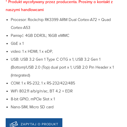
* Produkt wycofywany przez producenta. Prosimy o kontakt z
naszymi handlowcami
Procesor: Rockchip RK3399 ARM Dual Cortex-A72 + Quad
Cortex-A53
Pamięć: 4GB DDR3L; 16GB eMMC
GbE x 1
video: 1 x HDMI, 1 x eDP,
USB: USB 3.2 Gen 1 Type C OTG x 1, USB 3.2 Gen 1
(Bottom)/USB 2.0 (Top) dual port x 1, USB 2.0 Pin Header x 1
(Integrated)
COM: 1 x RS-232, 1 x RS-232/422/485
WiFi 802.11 a/b/g/n/ac, BT 4.2 + EDR
8-bit GPIO, mPCIe Slot x 1
Nano-SIM, Micro SD card
ZAPYTAJ O PRODUKT