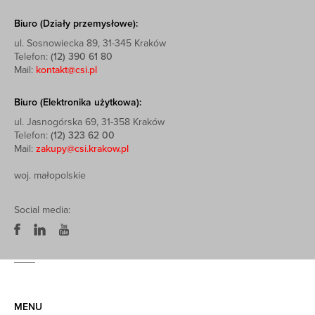
Biuro (Działy przemysłowe):
ul. Sosnowiecka 89, 31-345 Kraków
Telefon:
(12) 390 61 80
Mail:
kontakt@csi.pl
Biuro (Elektronika użytkowa):
ul. Jasnogórska 69, 31-358 Kraków
Telefon:
(12) 323 62 00
Mail:
zakupy@csi.krakow.pl
woj. małopolskie
Social media:
MENU