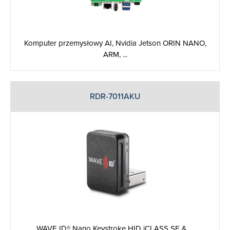
Komputer przemysłowy AI, Nvidia Jetson ORIN NANO,
ARM, ...
RDR-7011AKU
WAVE ID® Nano Keystroke HID iCLASS SE & ...