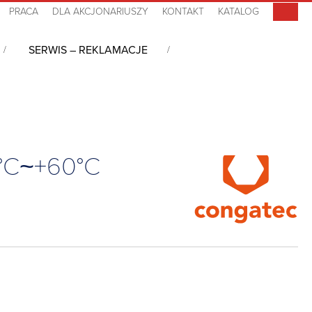
PRACA
DLA AKCJONARIUSZY
KONTAKT
KATALOG
SERWIS – REKLAMACJE
Type 10, i3-1315UE, 16GB LPDDR5(x), 0°C~+60°C
0°C~+60°C