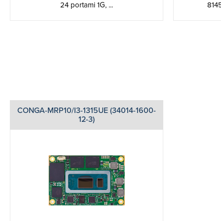
24 portami 1G, ...
8145
CONGA-MRP10/I3-1315UE (34014-1600-
12-3)