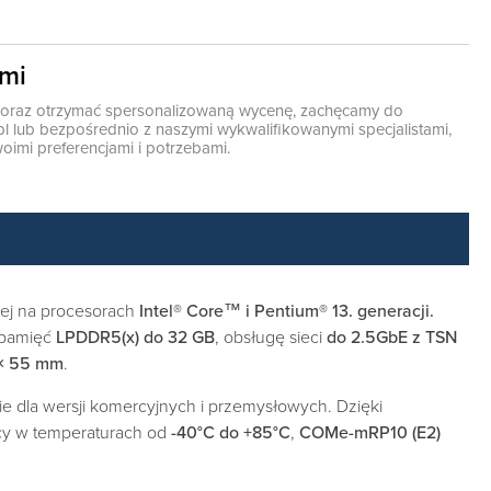
ami
ę oraz otrzymać spersonalizowaną wycenę, zachęcamy do
pl
lub bezpośrednio z naszymi wykwalifikowanymi specjalistami,
oimi preferencjami i potrzebami.
tej na procesorach
Intel® Core™ i Pentium® 13. generacji.
 pamięć
LPDDR5(x) do 32 GB
, obsługę sieci
do 2.5GbE z TSN
× 55 mm
.
cie dla wersji komercyjnych i przemysłowych. Dzięki
cy w temperaturach od
-40°C do +85°C
,
COMe-mRP10 (E2)