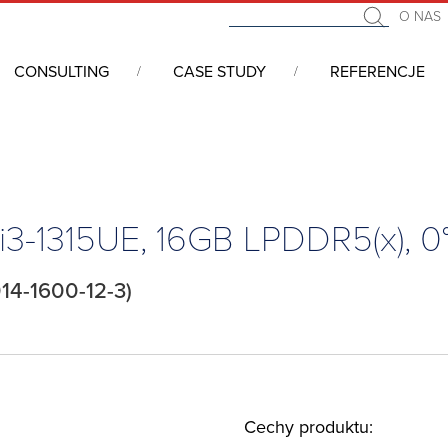
O NAS
CONSULTING
CASE STUDY
REFERENCJE
we COM (Computer On Module)
/
COM Express
/
COM Express Mini, 
 i3-1315UE, 16GB LPDDR5(x), 
14-1600-12-3)
Cechy produktu: