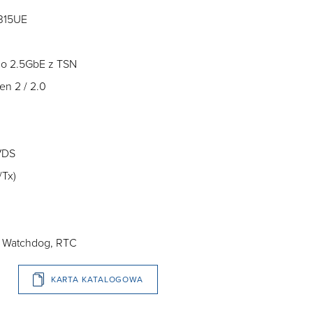
1315UE
 do 2.5GbE z TSN
en 2 / 2.0
LVDS
/Tx)
C, Watchdog, RTC
KARTA KATALOGOWA