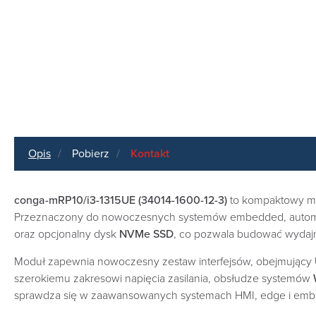
Opis
Pobierz
Kontakt
conga-mRP10/i3-1315UE (34014-1600-12-3)
to kompaktowy 
Przeznaczony do nowoczesnych systemów embedded, automaty
oraz opcjonalny dysk
NVMe SSD
, co pozwala budować wydaj
Moduł zapewnia nowoczesny zestaw interfejsów, obejmujący
szerokiemu zakresowi napięcia zasilania, obsłudze systemów
sprawdza się w zaawansowanych systemach HMI, edge i em