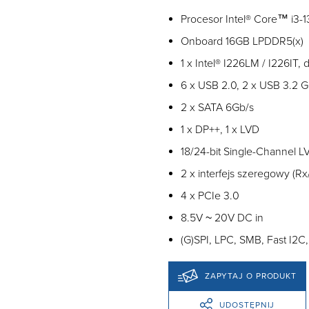
Procesor Intel® Core™ i3-
Onboard 16GB LPDDR5(x)
1 x Intel® I226LM / I226IT,
6 x USB 2.0, 2 x USB 3.2 G
2 x SATA 6Gb/s
1 x DP++, 1 x LVD
18/24-bit Single-Channel 
2 x interfejs szeregowy (Rx
4 x PCIe 3.0
8.5V ~ 20V DC in
(G)SPI, LPC, SMB, Fast I2
ZAPYTAJ O PRODUKT
UDOSTĘPNIJ