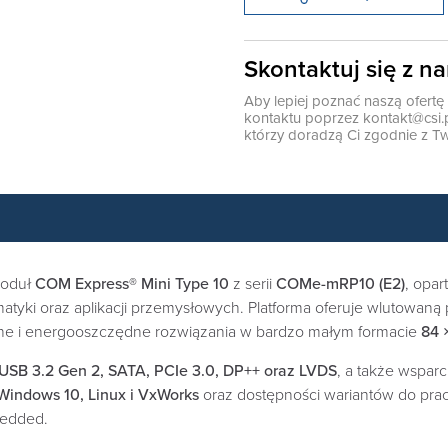
Skontaktuj się z n
Aby lepiej poznać naszą ofert
kontaktu poprzez
kontakt@csi.
którzy doradzą Ci zgodnie z Tw
moduł
COM Express® Mini Type 10
z serii
COMe-mRP10 (E2)
, opar
ki oraz aplikacji przemysłowych. Platforma oferuje wlutowaną
ne i energooszczędne rozwiązania w bardzo małym formacie
84 
USB 3.2 Gen 2, SATA, PCIe 3.0, DP++ oraz LVDS
, a także wspar
Windows 10, Linux i VxWorks
oraz dostępności wariantów do pra
bedded.