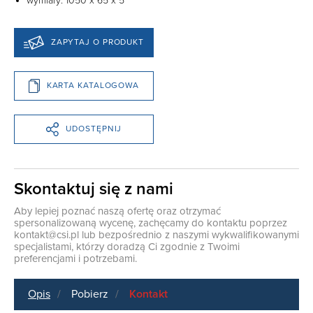
wymiary: 1050 x 65 x 5
ZAPYTAJ O PRODUKT
KARTA KATALOGOWA
UDOSTĘPNIJ
Skontaktuj się z nami
Aby lepiej poznać naszą ofertę oraz otrzymać
spersonalizowaną wycenę, zachęcamy do kontaktu poprzez
kontakt@csi.pl
lub bezpośrednio z naszymi wykwalifikowanymi
specjalistami, którzy doradzą Ci zgodnie z Twoimi
preferencjami i potrzebami.
Opis
Pobierz
Kontakt