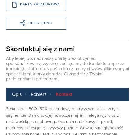
KARTA KATALOGOWA
UDOSTĘPNIJ
Skontaktuj się z nami
Aby lepiej poznać naszą ofertę oraz otrzymać
spersonalizowaną wycenę, zachęcamy do kontaktu poprzez
kontakt@csi.pl
lub bezpośrednio z naszymi wykwalifikowanymi
specjalistami, którzy doradzą Ci zgodnie z Twoimi
preferencjami i potrzebami.
Opis
Pobierz
Kontakt
Seria paneli ECO 1500 to obudowy o najwyższej klasie w tym
segmencie. Dzięki swojej nowoczesnej linii i elegancji, wraz z
możliwością przegubowego łączenia dodatkowych paneli,
modułowość osiągnęła wyższy poziom. Wewnętrzna głębokość
użytkowania paneli serii 150 wynosi 150 mm, a bezpośrednie