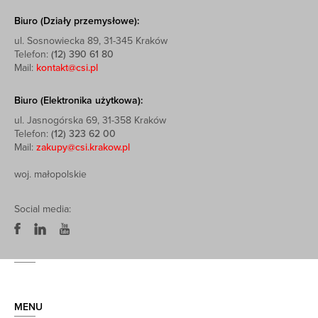
Biuro (Działy przemysłowe):
ul. Sosnowiecka 89, 31-345 Kraków
Telefon:
(12) 390 61 80
Mail:
kontakt@csi.pl
Biuro (Elektronika użytkowa):
ul. Jasnogórska 69, 31-358 Kraków
Telefon:
(12) 323 62 00
Mail:
zakupy@csi.krakow.pl
woj. małopolskie
Social media:
MENU