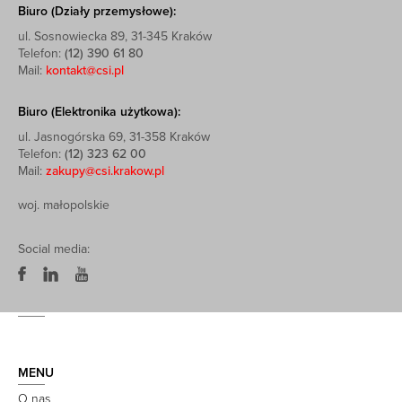
Biuro (Działy przemysłowe):
ul. Sosnowiecka 89, 31-345 Kraków
Telefon:
(12) 390 61 80
Mail:
kontakt@csi.pl
Biuro (Elektronika użytkowa):
ul. Jasnogórska 69, 31-358 Kraków
Telefon:
(12) 323 62 00
Mail:
zakupy@csi.krakow.pl
woj. małopolskie
Social media:
MENU
O nas