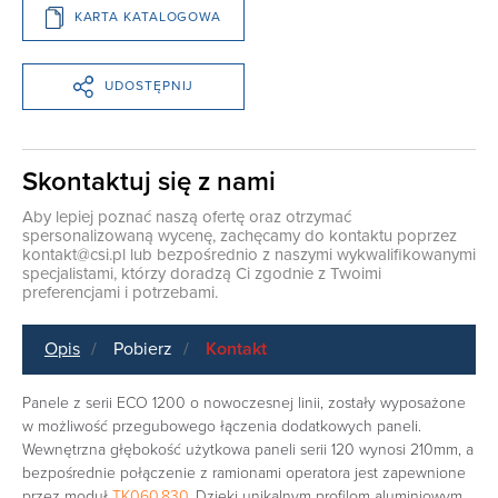
KARTA KATALOGOWA
UDOSTĘPNIJ
Skontaktuj się z nami
Aby lepiej poznać naszą ofertę oraz otrzymać
spersonalizowaną wycenę, zachęcamy do kontaktu poprzez
kontakt@csi.pl
lub bezpośrednio z naszymi wykwalifikowanymi
specjalistami, którzy doradzą Ci zgodnie z Twoimi
preferencjami i potrzebami.
Opis
Pobierz
Kontakt
Panele z serii ECO 1200 o nowoczesnej linii, zostały wyposażone
w możliwość przegubowego łączenia dodatkowych paneli.
Wewnętrzna głębokość użytkowa paneli serii 120 wynosi 210mm, a
bezpośrednie połączenie z ramionami operatora jest zapewnione
przez moduł
TK060.830
.
Dzięki unikalnym profilom aluminiowym,