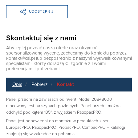
UDOSTĘPNIJ
Skontaktuj się z nami
Aby lepiej poznać naszą ofertę oraz otrzymać
spersonalizowaną wycenę, zachęcamy do kontaktu poprzez
kontakt@csi.pl
lub bezpośrednio z naszymi wykwalifikowanymi
specjalistami, którzy doradzą Ci zgodnie z Twoimi
preferencjami i potrzebami.
Opis
Pobierz
Kontakt
Panel przedni na zawiasach od nVent. Model 20848600
mocowany jest na szynach poziomych. Panel przedni można
odchylić pod kątem 135°, z wyjątkiem RatiopacPRO.
Panel jest odpowiedni do montażu w produktach z serii
EuropacPRO, RatiopacPRO, PropacPRO, CompacPRO – katalogi
znajdują się w zakładce do pobrania.