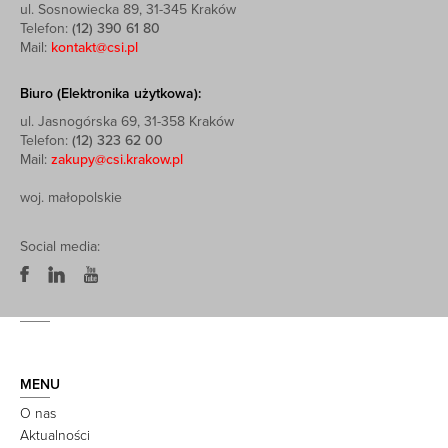
ul. Sosnowiecka 89, 31-345 Kraków
Telefon:
(12) 390 61 80
Mail:
kontakt@csi.pl
Biuro (Elektronika użytkowa):
ul. Jasnogórska 69, 31-358 Kraków
Telefon:
(12) 323 62 00
Mail:
zakupy@csi.krakow.pl
woj. małopolskie
Social media:
MENU
O nas
Aktualności