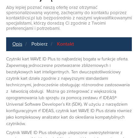
Aby lepiej poznać naszą ofertę oraz otrzymać
spersonalizowaną wycenę, zachęcamy do kontaktu poprzez
kontakt@csi.pl
lub bezpośrednio z naszymi wykwalifikowanymi
specjalistami, którzy doradzą Ci zgodnie z Twoimi
preferencjami i potrzebami.
Opis
Pobierz
Kontakt
Czytniki kart WAVE ID Plus to najbardziej bogata w funkcje oferta.
Zapewniają jednoczesne przetwarzanie zbliżeniowych i
bezstykowych kart inteligentnych. Ten dwuczęstotliwościowy
czytnik kart działa zgodnie z najwyższymi standardami
technicznymi, jednocześnie obsługując różnorodne zastosowania
z łatwością obsługi. Można go zintegrować z większością
oprogramowania lub sprzętu za pomocą zestawu rf IDEAS®
Universal Software Developer’s Kit (SDK). W użyciu z narzędziem
konfiguracyjnym rf IDEAS, czytnik kart WAVE ID Plus działa również
jako kompleksowy analizator kart do określania kompatybilnych
czytników.
Czytnik WAVE ID Plus obsługuje ulepszone uwierzytelnianie z