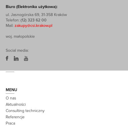
Biuro (Elektronika użytkowa):
ul. Jasnogórska 69, 31-358 Kraków
Telefon:
(12) 323 62 00
Mail:
zakupy@csi.krakow.pl
woj. małopolskie
Social media:
MENU
O nas
Aktualności
Consulting techniczny
Referencje
Praca