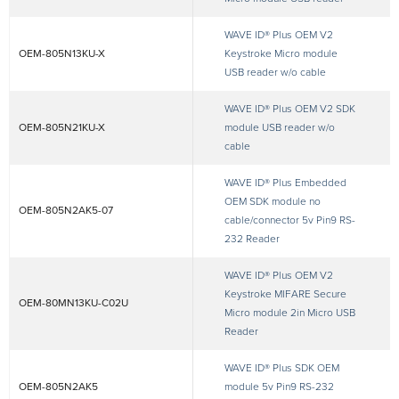
WAVE ID® Plus OEM V2
OEM-805N13KU-X
Keystroke Micro module
USB reader w/o cable
WAVE ID® Plus OEM V2 SDK
OEM-805N21KU-X
module USB reader w/o
cable
WAVE ID® Plus Embedded
OEM SDK module no
OEM-805N2AK5-07
cable/connector 5v Pin9 RS-
232 Reader
WAVE ID® Plus OEM V2
Keystroke MIFARE Secure
OEM-80MN13KU-C02U
Micro module 2in Micro USB
Reader
WAVE ID® Plus SDK OEM
OEM-805N2AK5
module 5v Pin9 RS-232