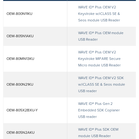
WAVE ID® Plus OEM V2
OEM-800N11KU
Keystroke w/iCLASS SE &
Seos module USB Reader
WAVE ID® Plus OEM module
OEM-805N1AKU
USB Reader
WAVE ID® Plus OEM V2
OEM-80MN13KU
Keystroke MIFARE Secure
Micro module USB Reader
WAVE ID® Plus OEM V2 SDK
OEM-800N21KU
w/iCLASS SE & Seos module
USB reader
WAVE ID® Plus Gen 2
OEM-805X2BXU-Y
Embedded SDK Coplaner
USB reader
WAVE ID® Plus SDK OEM
OEM-805N2AKU
module USB Reader