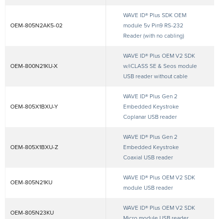
WAVE ID® Plus SDK OEM
OEM-805N2AK5-02
module 5v Pin9 RS-232
Reader (with no cabling)
WAVE ID® Plus OEM V2 SDK
OEM-800N21KU-X
w/iCLASS SE & Seos module
USB reader without cable
WAVE ID® Plus Gen 2
OEM-805X1BXU-Y
Embedded Keystroke
Coplanar USB reader
WAVE ID® Plus Gen 2
OEM-805X1BXU-Z
Embedded Keystroke
Coaxial USB reader
WAVE ID® Plus OEM V2 SDK
OEM-805N21KU
module USB reader
WAVE ID® Plus OEM V2 SDK
OEM-805N23KU
Micro module USB reader