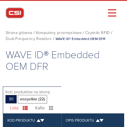
Strona główna
/
Komputery przemysłowe
/
Czytniki RFID
/
Dual-Frequency Readers
/
WAVE ID® Embedded OEM DFR
WAVE ID® Embedded
OEM DFR
Ilość produktów na stronę
30
wszystkie (22)
Lista
Kafle
KOD PRODUKTU
OPIS PRODUKTU