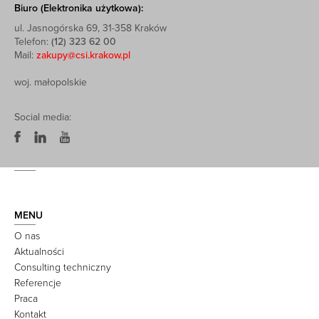
Biuro (Elektronika użytkowa):
ul. Jasnogórska 69, 31-358 Kraków
Telefon:
(12) 323 62 00
Mail:
zakupy@csi.krakow.pl
woj. małopolskie
Social media:
MENU
O nas
Aktualności
Consulting techniczny
Referencje
Praca
Kontakt