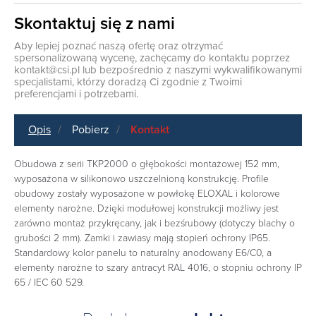
Skontaktuj się z nami
Aby lepiej poznać naszą ofertę oraz otrzymać
spersonalizowaną wycenę, zachęcamy do kontaktu poprzez
kontakt@csi.pl
lub bezpośrednio z naszymi wykwalifikowanymi
specjalistami, którzy doradzą Ci zgodnie z Twoimi
preferencjami i potrzebami.
Opis
Pobierz
Kontakt
Obudowa z serii TKP2000 o głębokości montażowej 152 mm,
wyposażona w silikonowo uszczelnioną konstrukcję. Profile
obudowy zostały wyposażone w powłokę ELOXAL i kolorowe
elementy narożne. Dzięki modułowej konstrukcji możliwy jest
zarówno montaż przykręcany, jak i bezśrubowy (dotyczy blachy o
grubości 2 mm). Zamki i zawiasy mają stopień ochrony IP65.
Standardowy kolor panelu to naturalny anodowany E6/C0, a
elementy narożne to szary antracyt RAL 4016, o stopniu ochrony IP
65 / IEC 60 529.