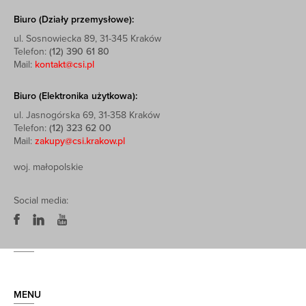
Biuro (Działy przemysłowe):
ul. Sosnowiecka 89, 31-345 Kraków
Telefon:
(12) 390 61 80
Mail:
kontakt@csi.pl
Biuro (Elektronika użytkowa):
ul. Jasnogórska 69, 31-358 Kraków
Telefon:
(12) 323 62 00
Mail:
zakupy@csi.krakow.pl
woj. małopolskie
Social media:
MENU