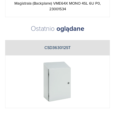
Magistrala (Backplane) VME64X MONO 4SL 6U P0,
23001534
Ostatnio
oglądane
CSD363012ST