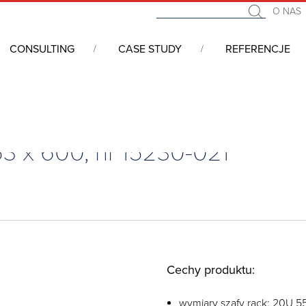
O NAS
CONSULTING
CASE STUDY
REFERENCJE
 553 x 600, nr 15230-021
3 x 600, nr 15230-021
Cechy produktu:
wymiary szafy rack: 20U 5