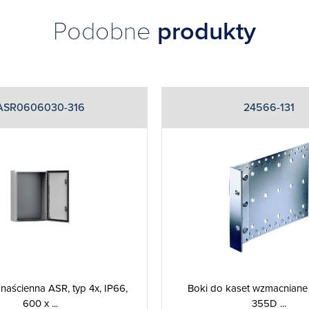
Podobne
produkty
ASR0606030-316
24566-131
aścienna ASR, typ 4x, IP66,
Boki do kaset wzmacniane
600 x ...
355D ...