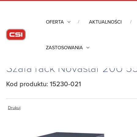
OFERTA
AKTUALNOŚCI
ZASTOSOWANIA
Strona główna
/
Obudowy przemysłowe
/
Szafa rack Novastar 20U
Szafa rack Novastar 20U 55
Kod produktu: 15230-021
Drukuj