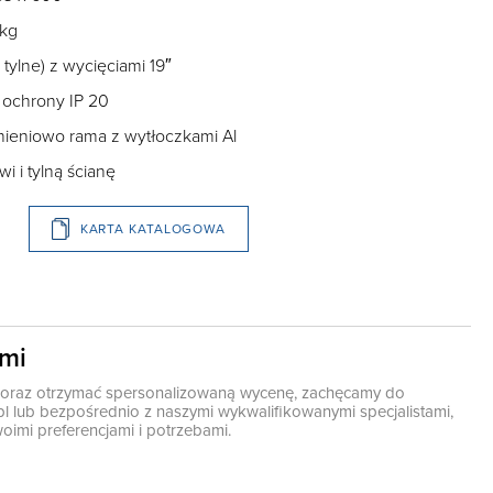
 kg
 tylne) z wycięciami 19″
 ochrony IP 20
nieniowo rama z wytłoczkami Al
 i tylną ścianę
KARTA KATALOGOWA
ami
ę oraz otrzymać spersonalizowaną wycenę, zachęcamy do
pl
lub bezpośrednio z naszymi wykwalifikowanymi specjalistami,
oimi preferencjami i potrzebami.