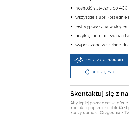
nośność statyczna do 400
wszystkie słupki (przednie i
jest wyposażona w stopień
przykręcana, odlewana ciś
wyposażona w szklane drzwi
ZAPYTAJ O PRODUKT
UDOSTĘPNIJ
Skontaktuj się z n
Aby lepiej poznać naszą ofert
kontaktu poprzez
kontakt@csi.
którzy doradzą Ci zgodnie z Tw