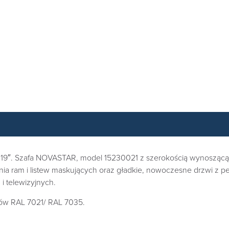
19″. Szafa NOVASTAR, model 15230021 z szerokością wynoszącą ty
nia ram i listew maskujących oraz gładkie, nowoczesne drzwi z p
i telewizyjnych.
rów RAL 7021/ RAL 7035.