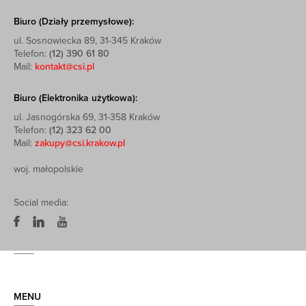
Biuro (Działy przemysłowe):
ul. Sosnowiecka 89, 31-345 Kraków
Telefon:
(12) 390 61 80
Mail:
kontakt@csi.pl
Biuro (Elektronika użytkowa):
ul. Jasnogórska 69, 31-358 Kraków
Telefon:
(12) 323 62 00
Mail:
zakupy@csi.krakow.pl
woj. małopolskie
Social media:
MENU