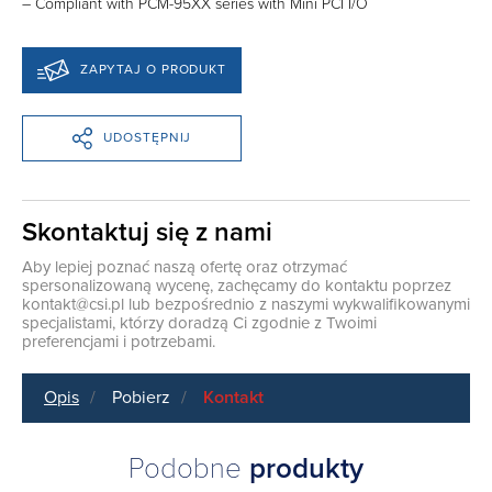
– Compliant with PCM-95XX series with Mini PCI I/O
ZAPYTAJ O PRODUKT
UDOSTĘPNIJ
Skontaktuj się z nami
Aby lepiej poznać naszą ofertę oraz otrzymać
spersonalizowaną wycenę, zachęcamy do kontaktu poprzez
kontakt@csi.pl
lub bezpośrednio z naszymi wykwalifikowanymi
specjalistami, którzy doradzą Ci zgodnie z Twoimi
preferencjami i potrzebami.
Opis
Pobierz
Kontakt
Podobne
produkty