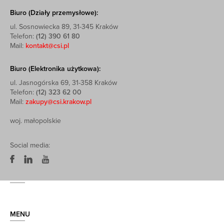
Biuro (Działy przemysłowe):
ul. Sosnowiecka 89, 31-345 Kraków
Telefon:
(12) 390 61 80
Mail:
kontakt@csi.pl
Biuro (Elektronika użytkowa):
ul. Jasnogórska 69, 31-358 Kraków
Telefon:
(12) 323 62 00
Mail:
zakupy@csi.krakow.pl
woj. małopolskie
Social media:
MENU