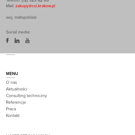
Telefon:
(12) 323 62 00
Mail:
zakupy@csi.krakow.pl
woj. małopolskie
Social media:
MENU
O nas
Aktualności
Consulting techniczny
Referencje
Praca
Kontakt