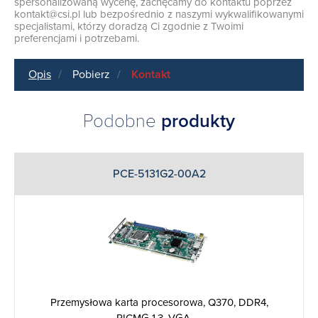
spersonalizowaną wycenę, zachęcamy do kontaktu poprzez
kontakt@csi.pl
lub bezpośrednio z naszymi wykwalifikowanymi
specjalistami, którzy doradzą Ci zgodnie z Twoimi
preferencjami i potrzebami.
Opis
Pobierz
Kontakt
Podobne
produkty
PCE-5131G2-00A2
Przemysłowa karta procesorowa, Q370, DDR4,
PICMG 1.3, VGA, ...