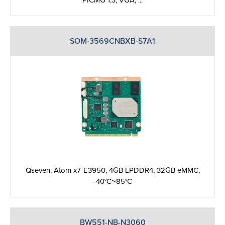
SOM-3569CNBXB-S7A1
Qseven, Atom x7-E3950, 4GB LPDDR4, 32GB eMMC,
-40°C~85°C
BW551-NB-N3060