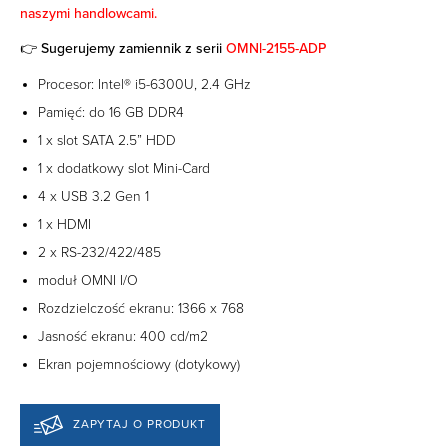
naszymi handlowcami.
👉 Sugerujemy zamiennik z serii
OMNl-2155-ADP
Procesor: Intel® i5-6300U, 2.4 GHz
Pamięć: do 16 GB DDR4
1 x slot SATA 2.5” HDD
1 x dodatkowy slot Mini-Card
4 x USB 3.2 Gen 1
1 x HDMI
2 x RS-232/422/485
moduł OMNI I/O
Rozdzielczość ekranu: 1366 x 768
Jasność ekranu: 400 cd/m2
Ekran pojemnościowy (dotykowy)
ZAPYTAJ O PRODUKT