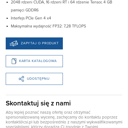
2048 rdzeni CUDA, 16 rdzeni RT i 64 rdzenie Tensor, 4 GB
pamięci GDDR6
Interfejs PCIe Gen 4 x4
Maksymalna wydajność FP32: 7,28 TFLOPS
ZAPYTAJ O PRODUKT
KARTA KATALOGOWA
UDOSTĘPNIJ
Skontaktuj się z nami
Aby lepiej poznać naszą ofertę oraz otrzymać
spersonalizowaną wycenę, zachęcamy do kontaktu poprzez
kontakt@csi.pl
lub bezpośrednio z naszymi wykwalifikowanymi
specjalistami, którzy doradzą Ci zgodnie z Twoimi