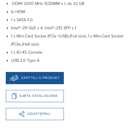
DDR4 3200 MHz SODIMM x 1, do 32 GB
1x HDMI
1 x SATA 3.0
Intel® i211 GbE x 4, Intel® i210 SFP x 1
1 x Mini-Card Socket (PCIe +USB) (Full size), 1 x Mini-Card Socket
(PCIe) (Half size)
1 x RJ-45 Console
USB 2.0 Type A
ZAPYTAJ O PRODUKT
KARTA KATALOGOWA
UDOSTĘPNIJ