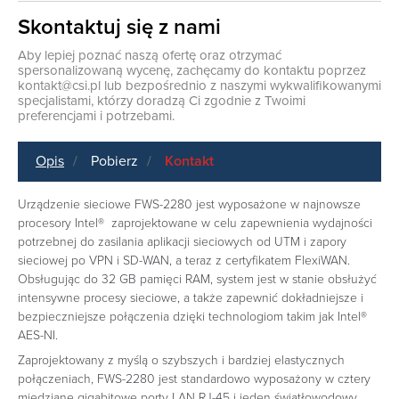
Skontaktuj się z nami
Aby lepiej poznać naszą ofertę oraz otrzymać
spersonalizowaną wycenę, zachęcamy do kontaktu poprzez
kontakt@csi.pl
lub bezpośrednio z naszymi wykwalifikowanymi
specjalistami, którzy doradzą Ci zgodnie z Twoimi
preferencjami i potrzebami.
Opis
Pobierz
Kontakt
Urządzenie sieciowe ‎FWS-2280 jest wyposażone w najnowsze
procesory Intel® zaprojektowane w celu zapewnienia wydajności
potrzebnej do zasilania aplikacji sieciowych od UTM i zapory
sieciowej po VPN i SD-WAN, a teraz ‎‎z certyfikatem FlexiWAN‎‎.
Obsługując do 32 GB pamięci RAM, system jest w stanie obsłużyć
intensywne procesy sieciowe, a także zapewnić dokładniejsze i
bezpieczniejsze połączenia dzięki technologiom takim jak Intel®
AES-NI.‎
‎Zaprojektowany z myślą o szybszych i bardziej elastycznych
połączeniach, FWS-2280 jest standardowo wyposażony w cztery
miedziane gigabitowe porty LAN RJ-45 i jeden światłowodowy