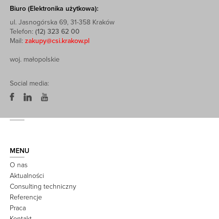
Biuro (Elektronika użytkowa):
ul. Jasnogórska 69, 31-358 Kraków
Telefon:
(12) 323 62 00
Mail:
zakupy@csi.krakow.pl
woj. małopolskie
Social media:
MENU
O nas
Aktualności
Consulting techniczny
Referencje
Praca
Kontakt