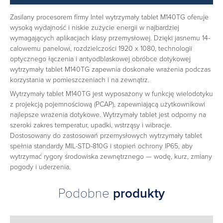
Zasilany procesorem firmy Intel wytrzymały tablet M140TG oferuje
wysoką wydajność i niskie zużycie energii w najbardziej
wymagających aplikacjach klasy przemysłowej. Dzięki jasnemu 14-
calowemu panelowi, rozdzielczości 1920 x 1080, technologii
optycznego łączenia i antyodblaskowej obróbce dotykowej
wytrzymały tablet M140TG zapewnia doskonałe wrażenia podczas
korzystania w pomieszczeniach i na zewnątrz.
Wytrzymały tablet M140TG jest wyposażony w funkcję wielodotyku
z projekcją pojemnościową (PCAP), zapewniającą użytkownikowi
najlepsze wrażenia dotykowe. Wytrzymały tablet jest odporny na
szeroki zakres temperatur, upadki, wstrząsy i wibracje.
Dostosowany do zastosowań przemysłowych wytrzymały tablet
spełnia standardy MIL­-STD­-810G i stopień ochrony IP65, aby
wytrzymać rygory środowiska zewnętrznego — wodę, kurz, zmiany
pogody i uderzenia.
Podobne
produkty