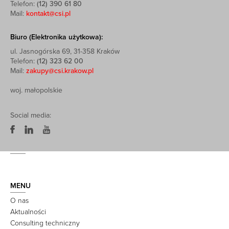
Telefon:
(12) 390 61 80
Mail:
kontakt@csi.pl
Biuro (Elektronika użytkowa):
ul. Jasnogórska 69, 31-358 Kraków
Telefon:
(12) 323 62 00
Mail:
zakupy@csi.krakow.pl
woj. małopolskie
Social media:
MENU
O nas
Aktualności
Consulting techniczny