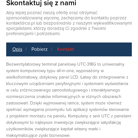
Skontaktuj się z nami
Aby lepiej poznać naszą ofertę oraz otrzymać
spersonalizowaną wycenę, zachęcamy do kontaktu poprzez
kontakt@csi.pl
lub bezpośrednio z naszymi wykwalifikowanymi
specjalistami, którzy doradzą Ci zgodnie z Twoimi
preferencjami i potrzebami.
Opis
Pobierz
Kontakt
Bezwentylatorowy terminal panelowy UTC-318G to uniwersalny
system komputerowy typu all-in-one, wyposażony w
wielkoformatowy, dotykowy panel LCD. Łatwy do zintegrowanie z
kluczowymi urządzeniami peryferyjnymi i systemami wyświetlania
w celu zróżnicowanego samoobsługowego i interaktywnego
rozmieszczenia znaków informacyjnych w różnych obszarach
zastosowań. Dzięki wyjmowanej ramce, system może również
spełniać wymagania przemysłu lub aplikacji systemów sterowania
z projektem montażu na panelu. Komputery z serii UTC z panelami
dotykowymi to najlepsze inwestycje zwiększające satysfakcję
użytkowników, zwiększające kapitał własny marki i
maksymalizujące zyski biznesowe.