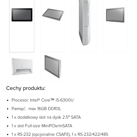
Cechy produktu:
Procesor: Intel® Core™ i5-6300U
Pamięć: max 16GB DDR3L
1 x dodatkowy slot na dysk 2.5″ SATA
1 x slot Full-size MiniPCIe/mSATA
1 x RS-232 (opcjonalnie CSAFE), 1 x RS-232/422/485