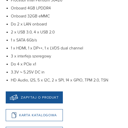
Procesor Intel Pentium J6426
Onboard 4GB LPDDR4
Onboard 32GB eMMC
Do 2 x LAN onboard
2 x USB 3.0, 4 x USB 2.0
1 x SATA 6Gb/s
1 x HDMI, 1 x DP++, 1 x LVDS dual channel
3 x interfejs szeregowy
Do 4 x PCIe x1
3.3V ~ 5.25V DC in
HD Audio, I2S, 5 x I2C, 2 x SPI, 14 x GPIO, TPM 2.0, TSN
ZAPYTAJ O PRODUKT
KARTA KATALOGOWA