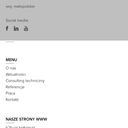
woj. małopolskie
Social media:
MENU
O nas
Aktualności
Consulting techniczny
Referencje
Praca
Kontakt
NASZE STRONY WWW
b2b.csi.krakow.pl