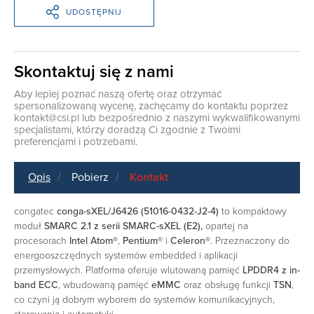
UDOSTĘPNIJ
Skontaktuj się z nami
Aby lepiej poznać naszą ofertę oraz otrzymać
spersonalizowaną wycenę, zachęcamy do kontaktu poprzez
kontakt@csi.pl
lub bezpośrednio z naszymi wykwalifikowanymi
specjalistami, którzy doradzą Ci zgodnie z Twoimi
preferencjami i potrzebami.
Opis
Pobierz
Kontakt
congatec
conga-sXEL/J6426 (51016-0432-J2-4)
to kompaktowy
moduł
SMARC 2.1 z serii SMARC-sXEL (E2),
opartej na
procesorach
Intel Atom®
,
Pentium®
i
Celeron®
. Przeznaczony do
energooszczędnych systemów embedded i aplikacji
przemysłowych. Platforma oferuje wlutowaną pamięć
LPDDR4 z in-
band ECC
, wbudowaną pamięć
eMMC
oraz obsługę funkcji
TSN
,
co czyni ją dobrym wyborem do systemów komunikacyjnych,