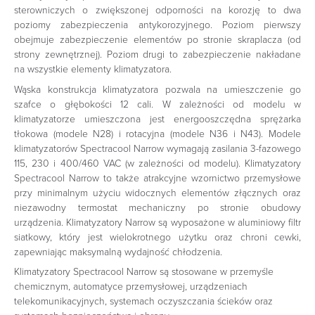
sterowniczych o zwiększonej odporności na korozję to dwa
poziomy zabezpieczenia antykorozyjnego. Poziom pierwszy
obejmuje zabezpieczenie elementów po stronie skraplacza (od
strony zewnętrznej). Poziom drugi to zabezpieczenie nakładane
na wszystkie elementy klimatyzatora.
Wąska konstrukcja klimatyzatora pozwala na umieszczenie go
szafce o głębokości 12 cali. W zależności od modelu w
klimatyzatorze umieszczona jest energooszczędna sprężarka
tłokowa (modele N28) i rotacyjna (modele N36 i N43). Modele
klimatyzatorów Spectracool Narrow wymagają zasilania 3-fazowego
115, 230 i 400/460 VAC (w zależności od modelu). Klimatyzatory
Spectracool Narrow to także atrakcyjne wzornictwo przemysłowe
przy minimalnym użyciu widocznych elementów złącznych oraz
niezawodny termostat mechaniczny po stronie obudowy
urządzenia. Klimatyzatory Narrow są wyposażone w aluminiowy filtr
siatkowy, który jest wielokrotnego użytku oraz chroni cewki,
zapewniając maksymalną wydajność chłodzenia.
Klimatyzatory Spectracool Narrow są stosowane w przemyśle
chemicznym, automatyce przemysłowej, urządzeniach
telekomunikacyjnych, systemach oczyszczania ścieków oraz