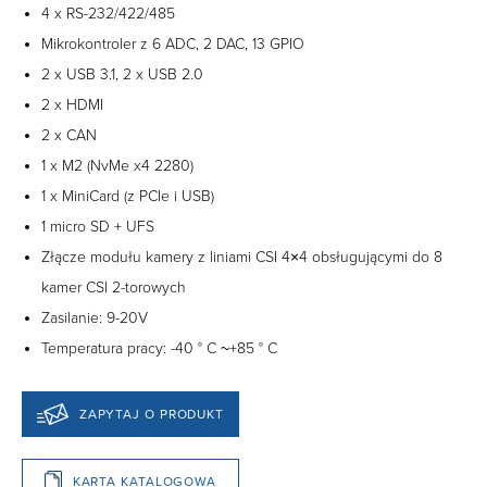
4 x RS-232/422/485
Mikrokontroler z 6 ADC, 2 DAC, 13 GPIO
2 x USB 3.1, 2 x USB 2.0
2 x HDMI
2 x CAN
1 x M2 (NvMe x4 2280)
1 x MiniCard (z PCIe i USB)
1 micro SD + UFS
Złącze modułu kamery z liniami CSI 4×4 obsługującymi do 8
kamer CSI 2-torowych
Zasilanie: 9-20V
Temperatura pracy: -40 ° C ~+85 ° C
ZAPYTAJ O PRODUKT
KARTA KATALOGOWA