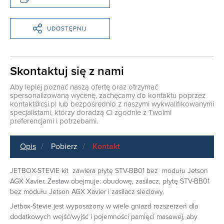
UDOSTĘPNIJ
Skontaktuj się z nami
Aby lepiej poznać naszą ofertę oraz otrzymać
spersonalizowaną wycenę, zachęcamy do kontaktu poprzez
kontakt@csi.pl
lub bezpośrednio z naszymi wykwalifikowanymi
specjalistami, którzy doradzą Ci zgodnie z Twoimi
preferencjami i potrzebami.
Opis
Pobierz
Kontakt
JETBOX-STEVIE kit zawiera płytę STV-BB01 bez modułu Jetson
AGX Xavier. Zestaw obejmuje: obudowę, zasilacz, płytę STV-BB01
bez modułu Jetson AGX Xavier i zasilacz sieciowy.
Jetbox-Stevie jest wyposażony w wiele gniazd rozszerzeń dla
dodatkowych wejść/wyjść i pojemności pamięci masowej, aby