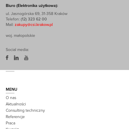
Biuro (Elektronika użytkowa):
ul. Jasnogórska 69, 31-358 Kraków
Telefon:
(12) 323 62 00
Mail:
zakupy@csi.krakow.pl
woj. małopolskie
Social media:
MENU
O nas
Aktualności
Consulting techniczny
Referencje
Praca