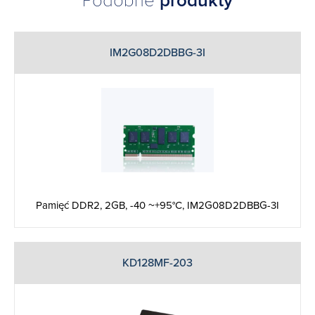
Podobne
produkty
IM2G08D2DBBG-3I
Pamięć DDR2, 2GB, -40 ~+95°C, IM2G08D2DBBG-3I
KD128MF-203