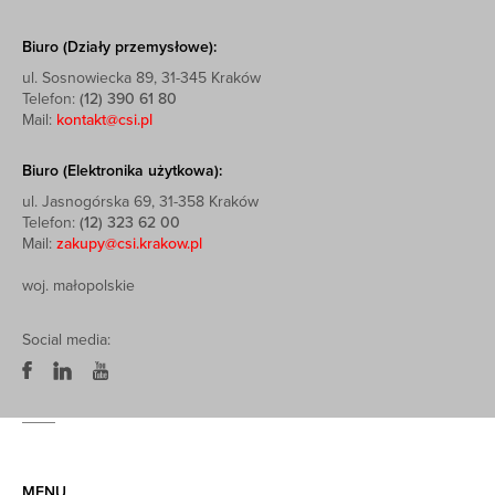
Biuro (Działy przemysłowe):
ul. Sosnowiecka 89, 31-345 Kraków
Telefon:
(12) 390 61 80
Mail:
kontakt@csi.pl
Biuro (Elektronika użytkowa):
ul. Jasnogórska 69, 31-358 Kraków
Telefon:
(12) 323 62 00
Mail:
zakupy@csi.krakow.pl
woj. małopolskie
Social media:
MENU