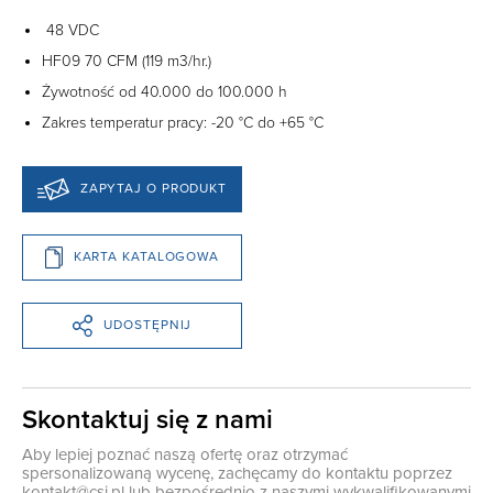
48 VDC
HF09 70 CFM (119 m3/hr.)
Żywotność od 40.000 do 100.000 h
Zakres temperatur pracy: -20 °C do +65 °C
ZAPYTAJ O PRODUKT
KARTA KATALOGOWA
UDOSTĘPNIJ
Skontaktuj się z nami
Aby lepiej poznać naszą ofertę oraz otrzymać
spersonalizowaną wycenę, zachęcamy do kontaktu poprzez
kontakt@csi.pl
lub bezpośrednio z naszymi wykwalifikowanymi